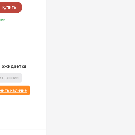
Купить
чии
р ожидается
в наличии
нить наличие