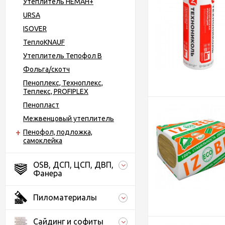
Утеплитель НЕМАН+
URSA
ISOVER
ТеплоKNAUF
Утеплитель Тепофол B
Фольга/скотч
Пеноплекс, Техноплекс,
Теплекс, PROFIPLEX
Пенопласт
Межвенцовый утеплитель
Пенофол, подложка,
самоклейка
OSB, ДСП, ЦСП, ДВП,
Фанера
Пиломатериалы
Сайдинг и софиты