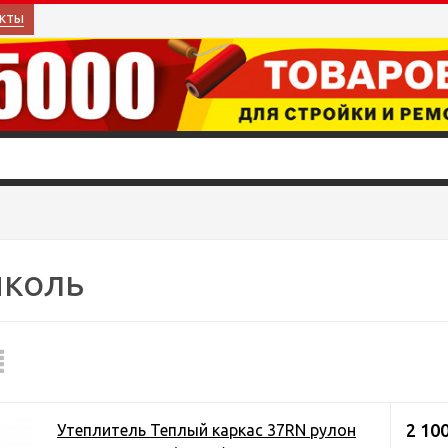
кты
иколь
2 10
Утеплитель Теплый каркас 37RN рулон