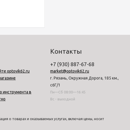
Контакты
+7 (930) 887-67-68
йте optovik62.ru
market@optovik62.ru
магазине
г. Рязань, Окружная Дорога, 185 км.,
с6Г/1
о инструмента в
Пн—Сб 08:00—16:45
тно
Вс - выходной
ция о товарах и оказываемых услугах, включая цены, носит