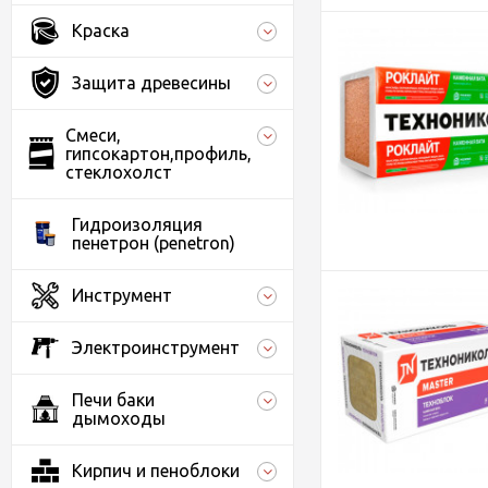
Краска
Защита древесины
Смеси,
гипсокартон,профиль,
стеклохолст
Гидроизоляция
пенетрон (penetron)
Инструмент
Электроинструмент
Печи баки
дымоходы
Кирпич и пеноблоки