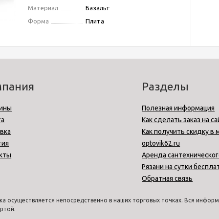
Материал
Базальт
Форма
Плита
мпания
Разделы
ины
Полезная информация
та
Как сделать заказ на са
вка
Как получить скидку в 
тия
optovik62.ru
кты
Аренда сантехническог
Рязани на сутки беспла
Обратная связь
а осуществляется непосредственно в наших торговых точках. Вся информа
ртой.