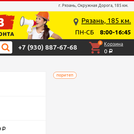
г. Рязань, Окружная Дорога, 185 км.
Рязань, 185 км.
ПН-СБ
8:00-16:45
0
Корзина
+7 (930) 887-67-68
0
Р
поритеп
0
Р