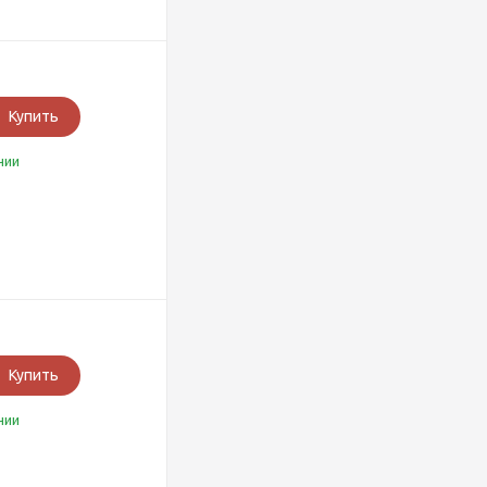
Купить
чии
Купить
чии