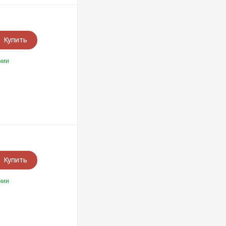
Купить
чии
Купить
чии