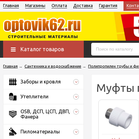
Главная
Магазины
Оплата
Доставка
Гарантия
Конта
Каталог товаров
Главная
→
Сантехника и водоснабжение
→
Полипропилен трубы и фи
Заборы и кровля
Муфты 
Утеплители
OSB, ДСП, ЦСП, ДВП,
Фанера
Пиломатериалы