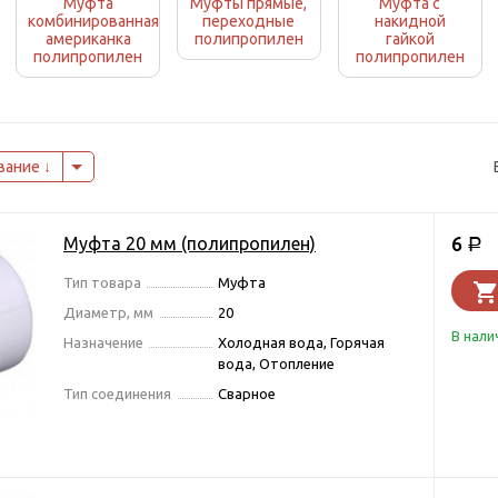
Муфта
Муфты прямые,
Муфта с
комбинированная
переходные
накидной
американка
полипропилен
гайкой
полипропилен
полипропилен
вание
6
Муфта 20 мм (полипропилен)
Р
Тип товара
Муфта
Диаметр, мм
20
В нали
Назначение
Холодная вода, Горячая
вода, Отопление
Тип соединения
Сварное