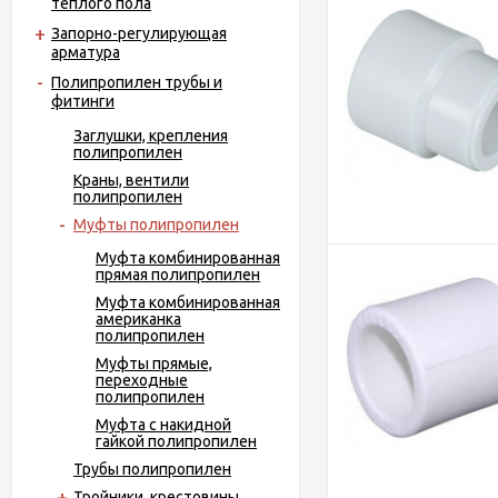
теплого пола
Запорно-регулирующая
арматура
Полипропилен трубы и
фитинги
Заглушки, крепления
полипропилен
Краны, вентили
полипропилен
Муфты полипропилен
Муфта комбинированная
прямая полипропилен
Муфта комбинированная
американка
полипропилен
Муфты прямые,
переходные
полипропилен
Муфта с накидной
гайкой полипропилен
Трубы полипропилен
Тройники, крестовины