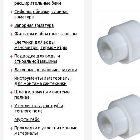
расширительные баки
Сифоны, обвязки, сливная
арматура
Запорная арматура
Фильтры и обратные клапаны
Счетчики для воды,
манометры, термометры
Подводка для воды и
стиральной машины
Латунные резьбовые фитинги
Инструменты и материалы
для монтажа сантехники
Шланги, хомуты и системы
полива
Утеплитель для труб и
теплого пола
Муфты гебо
Прокладки и уплотнительные
материалы