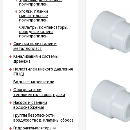
полипропилен
Уголки, планки
смесительные
полипропилен
Фильтры, компенсаторы,
обводные колена
полипропилен
Сшитый полиэтилен и
металлопласт
Канализация и системы
дренажа
Полиэтилен низкого давления
(ПНД)
Водные нагреватели
Обогреватели,
тепловентиляторы, пушки
Насосы и станции
водоснабжения
Группы безопасности,
воздухоотвод, клапаны сброса
Гидроаккумуляторы и