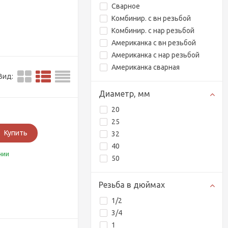
Сварное
Комбинир. с вн резьбой
Комбинир. с нар резьбой
Американка с вн резьбой
Американка с нар резьбой
Американка сварная
Вид:
Диаметр, мм
20
25
Купить
32
40
чии
50
Резьба в дюймах
1/2
3/4
1