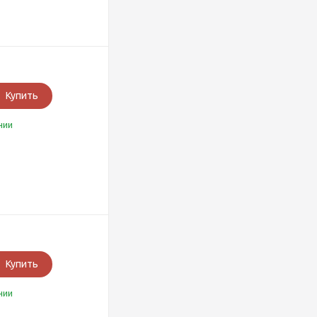
Купить
чии
Купить
чии