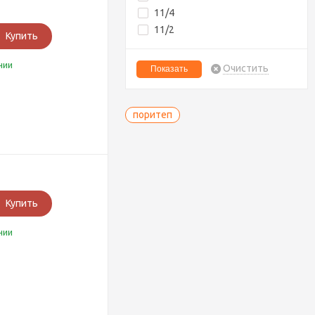
11/4
11/2
Купить
чии
Очистить
поритеп
Купить
чии