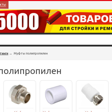
кты
тинги
→
Муфты полипропилен
полипропилен