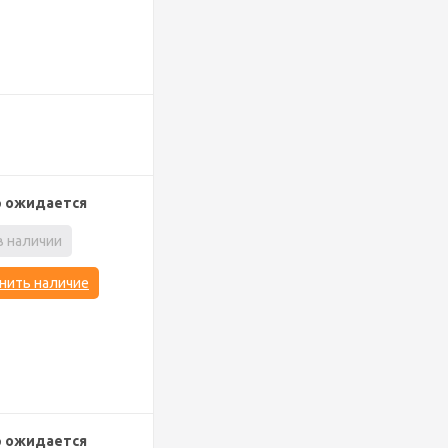
р ожидается
в наличии
нить наличие
р ожидается