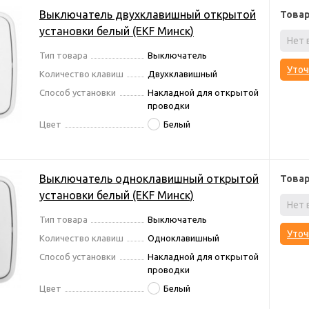
Выключатель двухклавишный открытой
Това
установки белый (EKF Минск)
Нет 
Тип товара
Выключатель
Уточ
Количество клавиш
Двухклавишный
Способ установки
Накладной для открытой
проводки
Цвет
Белый
Выключатель одноклавишный открытой
Това
установки белый (EKF Минск)
Нет 
Тип товара
Выключатель
Уточ
Количество клавиш
Одноклавишный
Способ установки
Накладной для открытой
проводки
Цвет
Белый