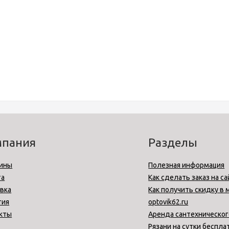
мпания
Разделы
ины
Полезная информация
та
Как сделать заказ на са
вка
Как получить скидку в 
тия
optovik62.ru
кты
Аренда сантехническог
Рязани на сутки беспла