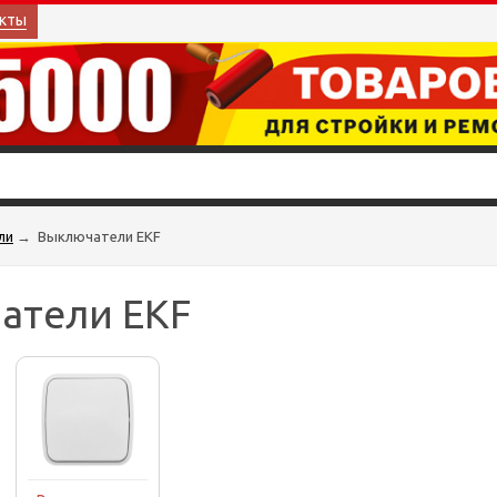
кты
ли
→
Выключатели EKF
атели EKF