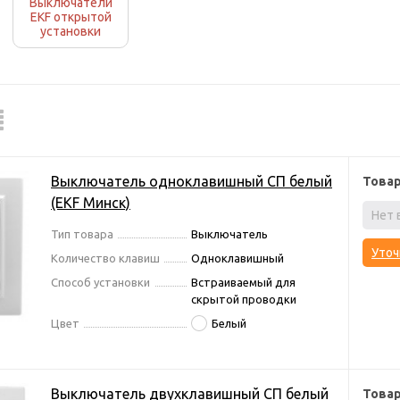
Выключатели
EKF открытой
установки
Выключатель одноклавишный СП белый
Това
(EKF Минск)
Нет 
Тип товара
Выключатель
Уточ
Количество клавиш
Одноклавишный
Способ установки
Встраиваемый для
скрытой проводки
Цвет
Белый
Выключатель двухклавишный СП белый
Това