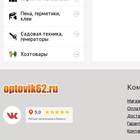
Пена, герметики,
клеи
Садовая техника,
генераторы
Хозтовары
Ко
Магаз
Опла
Доста
Гаран
Конта