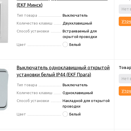
(EKF Минск)
Нет 
Тип товара
Выключатель
Уточ
Количество клавиш
Двухклавишный
Способ установки
Встраиваемый для
скрытой проводки
Цвет
Белый
Выключатель одноклавишный открытой
Това
установки белый IP44 (EKF Прага)
Нет 
Тип товара
Выключатель
Уточ
Количество клавиш
Одноклавишный
Способ установки
Накладной для открытой
проводки
Цвет
Белый