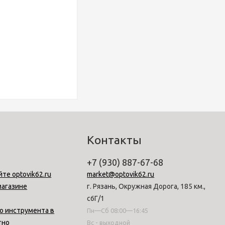
Контакты
+7 (930) 887-67-68
йте optovik62.ru
market@optovik62.ru
магазине
г. Рязань, Окружная Дорога, 185 км.,
с6Г/1
о инструмента в
Пн—Сб 08:00—16:45
тно
Вс - выходной