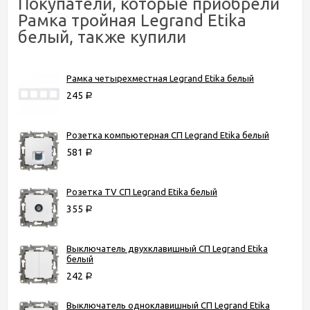
Покупатели, которые приобрели
Рамка тройная Legrand Etika
белый, также купили
Рамка четырехместная Legrand Etika белый
245
Р
Розетка компьютерная СП Legrand Etika белый
581
Р
Розетка TV СП Legrand Etika белый
355
Р
Выключатель двухклавишный СП Legrand Etika
белый
242
Р
Выключатель одноклавишный СП Legrand Etika