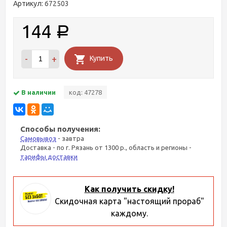
Артикул:
672503
144
Р
-
+
Купить
В наличии
код: 47278
Способы получения:
Самовывоз
- завтра
Доставка - по г. Рязань от 1300 р., область и регионы -
тарифы доставки
Как получить скидку!
Скидочная карта "настоящий прораб"
каждому.