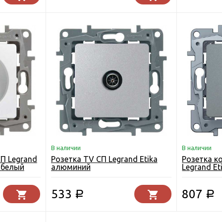
В наличии
В наличии
П Legrand
Розетка TV СП Legrand Etika
Розетка к
я белый
алюминий
Legrand E
533
807
Р
Р