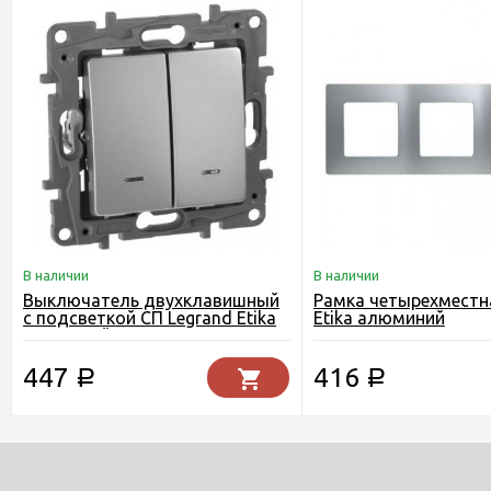
В наличии
В наличии
Выключатель двухклавишный
Рамка четырехместн
c подсветкой СП Legrand Etika
Etika алюминий
алюминий
447
416
Р
Р