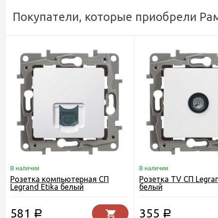
Покупатели, которые приобрели Рам
В наличии
В наличии
Розетка компьютерная СП
Розетка TV СП Legran
Legrand Etika белый
белый
581
355
Р
Р