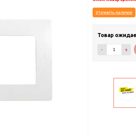
Уточнить наличие
Товар ожида
-
+