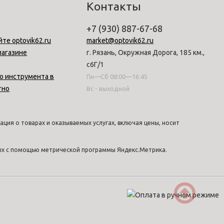
Контакты
+7 (930) 887-67-68
йте optovik62.ru
market@optovik62.ru
магазине
г. Рязань, Окружная Дорога, 185 км.,
с6Г/1
о инструмента в
Пн—Сб 08:00—16:45
тно
Вс - выходной
ция о товарах и оказываемых услугах, включая цены, носит
ных с помощью метрической программы Яндекс.Метрика.