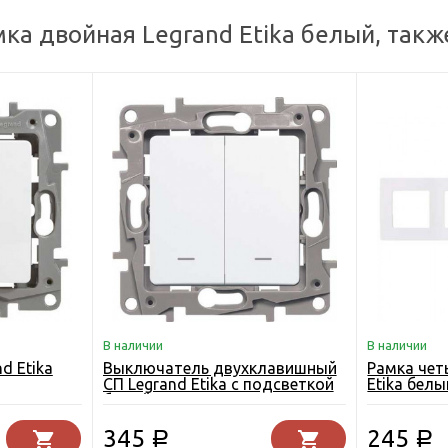
ка двойная Legrand Etika белый, такж
В наличии
В наличии
d Etika
Выключатель двухклавишный
Рамка чет
СП Legrand Etika с подсветкой
Etika белы
белый
345
245
Р
Р