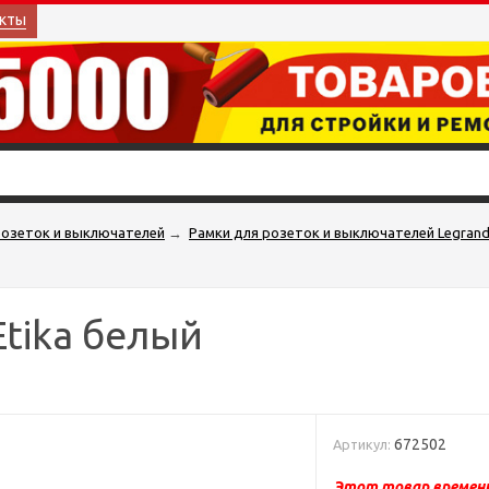
кты
розеток и выключателей
→
Рамки для розеток и выключателей Legran
Etika белый
672502
Артикул:
Этот товар временн