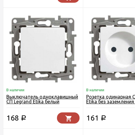
В наличии
В наличии
Выключатель одноклавишный
Розетка одинарная С
СП Legrand Etika белый
Etika без заземлени
168
161
Р
Р