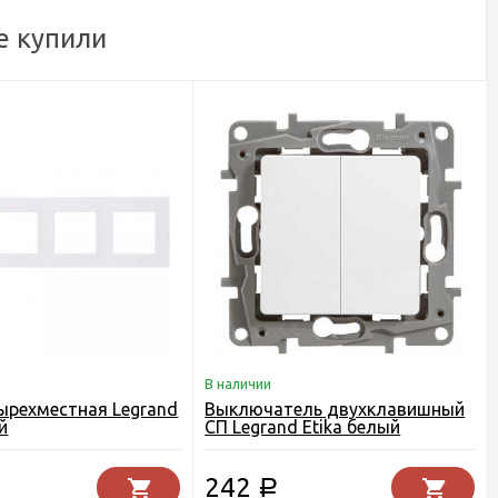
е купили
В наличии
ырехместная Legrand
Выключатель двухклавишный
й
СП Legrand Etika белый
242
Р