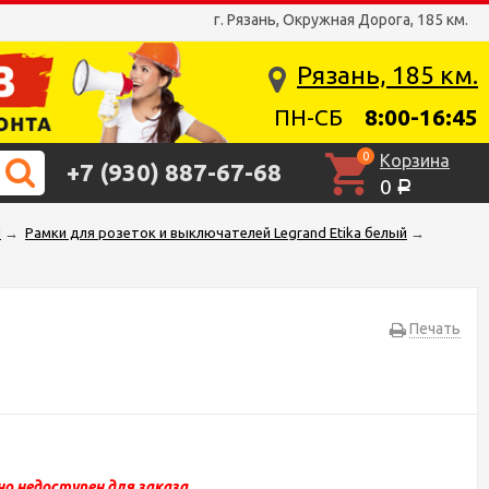
г. Рязань, Окружная Дорога, 185 км.
Рязань, 185 км.
ПН-СБ
8:00-16:45
0
Корзина
+7 (930) 887-67-68
0
Р
d
→
Рамки для розеток и выключателей Legrand Etika белый
→
Печать
о недоступен для заказа