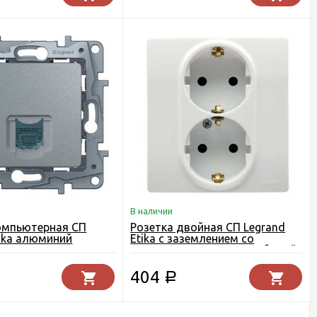
В наличии
омпьютерная СП
Розетка двойная СП Legrand
tika алюминий
Etika с заземлением со
шторками, авт. клеммы белый
404
Р