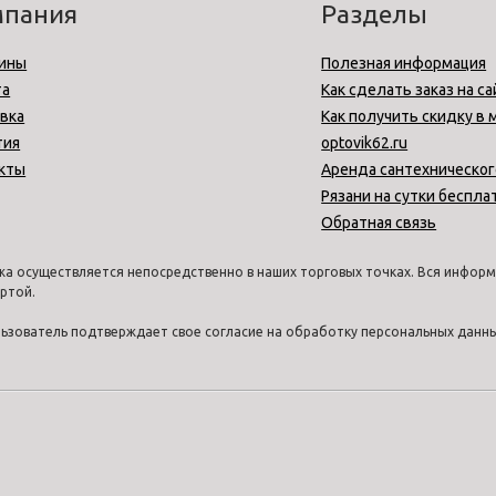
мпания
Разделы
ины
Полезная информация
та
Как сделать заказ на са
вка
Как получить скидку в 
тия
optovik62.ru
кты
Аренда сантехническог
Рязани на сутки беспла
Обратная связь
а осуществляется непосредственно в наших торговых точках. Вся информа
ртой.
ользователь подтверждает свое согласие на обработку персональных дан