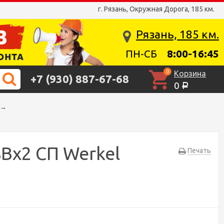
г. Рязань, Окружная Дорога, 185 км.
Рязань, 185 км.
ПН-СБ
8:00-16:45
0
Корзина
+7 (930) 887-67-68
0
Р
→
Bх2 СП Werkel
Печать