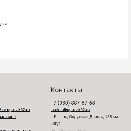
одки
Контакты
+7 (930) 887-67-68
йте optovik62.ru
market@optovik62.ru
магазине
г. Рязань, Окружная Дорога, 185 км.,
с6Г/1
о инструмента в
Пн—Сб 08:00—16:45