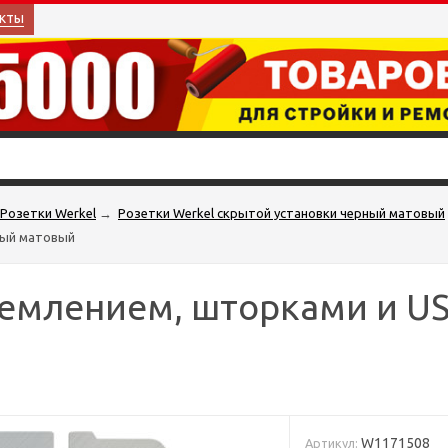
кты
Розетки Werkel
→
Розетки Werkel скрытой установки черный матовый
ный матовый
землением, шторками и US
W1171508
Артикул: