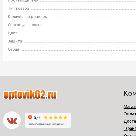
Производитель
Тип товара
Количество розеток
Способ установки
Цвет
Защита
Серия
Ко
Магаз
Опла
Доста
Гаран
Конта