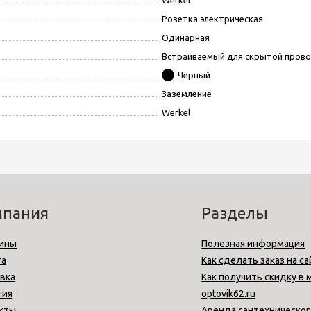
Werkel
Розетка электрическая
Одинарная
Встраиваемый для скрытой пров
Черный
Заземление
Werkel
мпания
Разделы
ины
Полезная информация
та
Как сделать заказ на са
вка
Как получить скидку в 
тия
optovik62.ru
кты
Аренда сантехническог