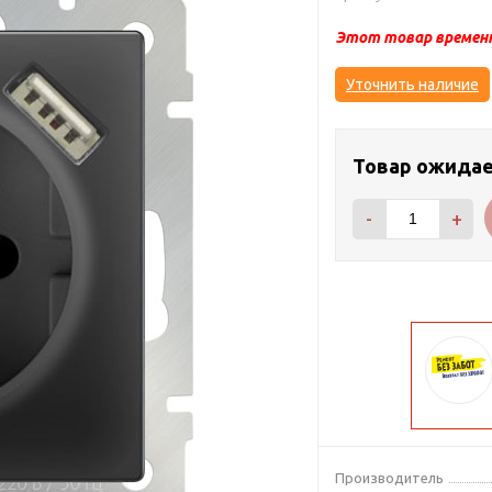
Этот товар временн
Уточнить наличие
Товар ожида
-
+
Производитель