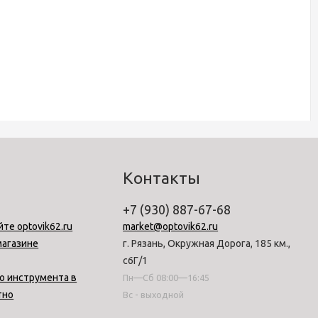
Контакты
+7 (930) 887-67-68
йте optovik62.ru
market@optovik62.ru
магазине
г. Рязань, Окружная Дорога, 185 км.,
с6Г/1
о инструмента в
Пн—Сб 08:00—16:45
тно
Вс - выходной