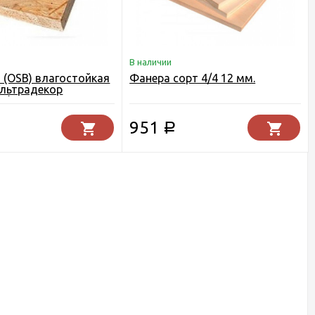
В наличии
 (OSB) влагостойкая
Фанера сорт 4/4 12 мм.
 Ультрадекор
н) Егорьевск 9 мм.
951
Р