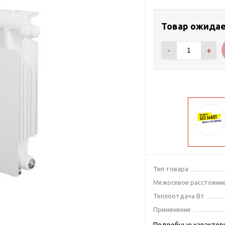
Товар ожида
-
+
Тип товара
Межосевое расстояни
Теплоотдача Вт
Применение