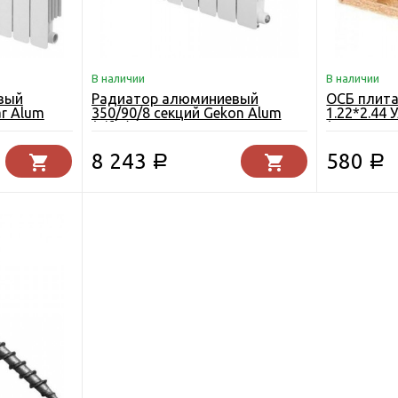
В наличии
В наличии
вый
Радиатор алюминиевый
ОСБ плита
ar Alum
350/90/8 секций Gekon Alum
1.22*2.44
(Rifar)
(Кроношпа
8 243
580
Р
Р