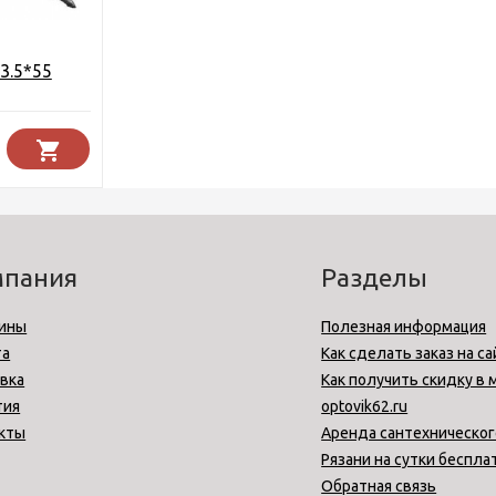
3.5*55
мпания
Разделы
ины
Полезная информация
та
Как сделать заказ на са
вка
Как получить скидку в 
тия
optovik62.ru
кты
Аренда сантехническог
Рязани на сутки беспла
Обратная связь