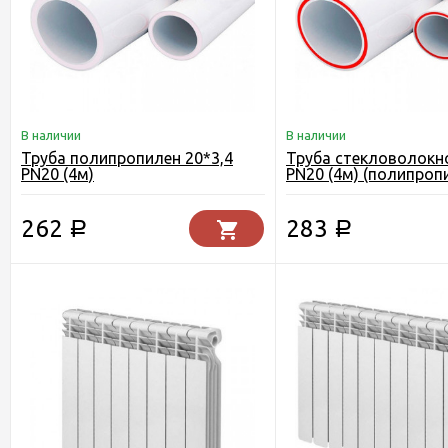
В наличии
В наличии
Труба полипропилен 20*3,4
Труба стекловолокно
PN20 (4м)
PN20 (4м) (полипроп
262
283
Р
Р