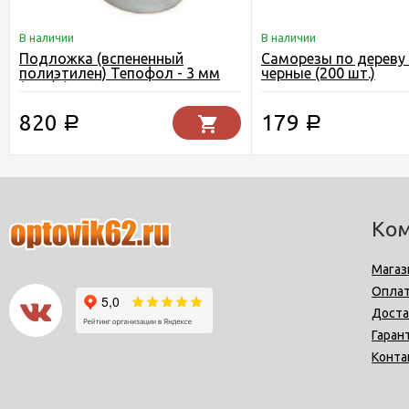
В наличии
В наличии
Подложка (вспененный
Саморезы по дереву 
полиэтилен) Тепофол - 3 мм
черные (200 шт.)
(50п/м)
820
179
Р
Р
Ко
Магаз
Опла
Доста
Гаран
Конта