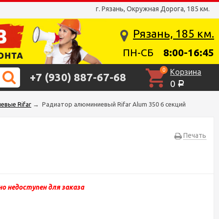
г. Рязань, Окружная Дорога, 185 км.
Рязань, 185 км.
ПН-СБ
8:00-16:45
0
Корзина
+7 (930) 887-67-68
0
Р
евые Rifar
→
Радиатор алюминиевый Rifar Alum 350 6 секций
Печать
о недоступен для заказа