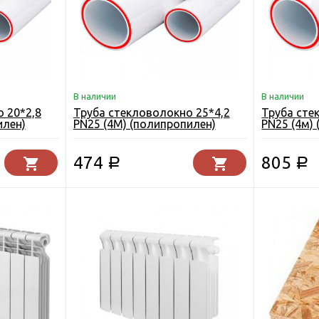
В наличии
В наличии
 20*2,8
Труба стекловолокно 25*4,2
Труба сте
илен)
PN25 (4М) (полипропилен)
PN25 (4м)
474
805
Р
Р