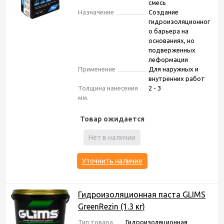
смесь
Назначение
Создание
гидроизоляционног
о барьера на
основаниях, но
подверженных
леформации
Применение
Для наружных и
внутренних работ
Толщина нанесения
2 - 3
мм.
Товар ожидается
Нет в наличии
Уточнить наличие
Гидроизоляционная паста GLIMS
GreenRezin (1.3 кг)
Тип товара
Гидроизоляционная