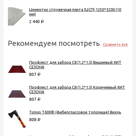
Цементно стружечная плита (ЦСП) 1250*3200 (10
мм)
2 440
Р
Рекомендуем посмотреть
Сравнить все
Профлист для забора С8 (1.2*1.5) Вишневый ХИТ
СЕЗОНА
807
Р
Профлист для забора С8 (1.2*1.5) Коричневый ХИТ
СЕЗОНА
807
Р
Топор Т600Ф (фиберглассовое топорище) Вихрь
808
Р