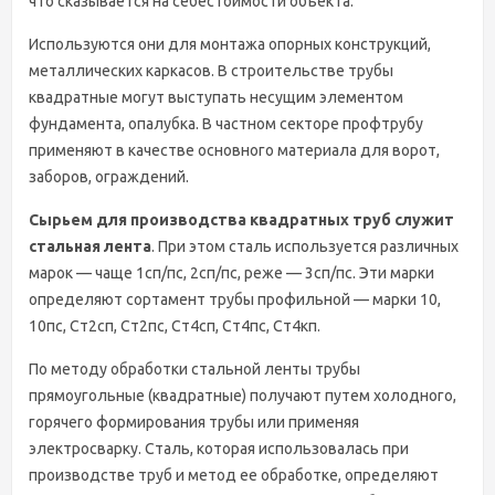
что сказывается на себестоимости объекта.
Используются они для монтажа опорных конструкций,
металлических каркасов. В строительстве трубы
квадратные могут выступать несущим элементом
фундамента, опалубка. В частном секторе профтрубу
применяют в качестве основного материала для ворот,
заборов, ограждений.
Сырьем для производства квадратных труб служит
стальная лента
. При этом сталь используется различных
марок — чаще 1сп/пс, 2сп/пс, реже — 3сп/пс. Эти марки
определяют сортамент трубы профильной — марки 10,
10пс, Ст2сп, Ст2пс, Ст4сп, Ст4пс, Ст4кп.
По методу обработки стальной ленты трубы
прямоугольные (квадратные) получают путем холодного,
горячего формирования трубы или применяя
электросварку. Сталь, которая использовалась при
производстве труб и метод ее обработке, определяют