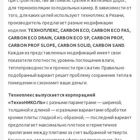
при строительстве автомагистралей и железных дорог,
для термоизоляции холодильных камер. В зависимости от
того, для каких целей используют техноплекс в Рязани,
производитель предлагает разные модификации
изделия:
ТЕХНОПЛЕКС, CARBON ECO, CARBON ECO FAS,
CARBON ECO DRAIN, CARBON ECO SP, CARBON PROF,
CARBON PROF SLOPE, CARBON SOLID, CARBON SAND
.
Каждая из представленных модификаций имеет свои
показатели плотности, уровень поглощения влаги,
теплопроводности и прочности при сжатии. Правильно
подобранный вариант решит проблему сохранения тепла в
помещении и сэкономит ваши деньги.
Техноплекс выпускается корпорацией
«ТехноНИКОЛЬ»
с разными параметрами — шириной,
толщиной и длиной — и разными вариантами обработки
кромки плиты: гладкой и L-образной, — последний вариант
предполагает максимально плотное и герметичное
прилегание между плитами за счет выбранной четверти.