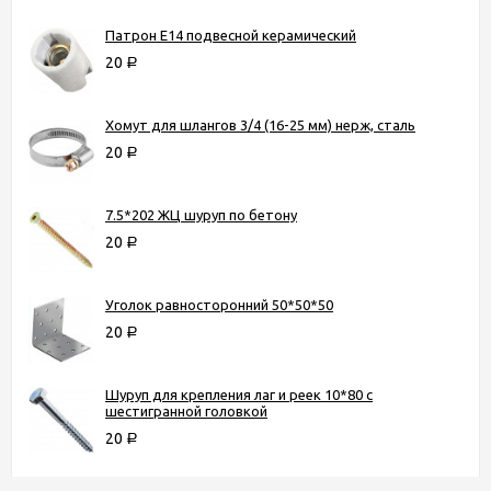
Патрон Е14 подвесной керамический
20
Р
Хомут для шлангов 3/4 (16-25 мм) нерж, сталь
20
Р
7.5*202 ЖЦ шуруп по бетону
20
Р
Уголок равносторонний 50*50*50
20
Р
Шуруп для крепления лаг и реек 10*80 с
шестигранной головкой
20
Р