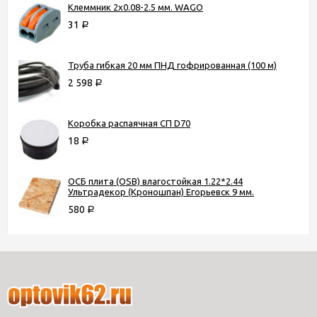
Клеммник 2х0.08-2.5 мм. WAGO
31
Р
Труба гибкая 20 мм ПНД гофрированная (100 м)
2 598
Р
Коробка распаячная СП D70
18
Р
ОСБ плита (OSB) влагостойкая 1.22*2.44
Ультрадекор (Кроношпан) Егорьевск 9 мм.
580
Р