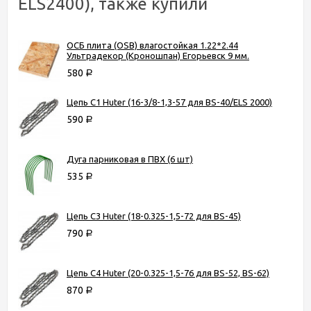
ELS2400), также купили
ОСБ плита (OSB) влагостойкая 1.22*2.44
Ультрадекор (Кроношпан) Егорьевск 9 мм.
580
Р
Цепь C1 Huter (16-3/8-1,3-57 для BS-40/ELS 2000)
590
Р
Дуга парниковая в ПВХ (6 шт)
535
Р
Цепь C3 Huter (18-0.325-1,5-72 для BS-45)
790
Р
Цепь C4 Huter (20-0.325-1,5-76 для BS-52, BS-62)
870
Р