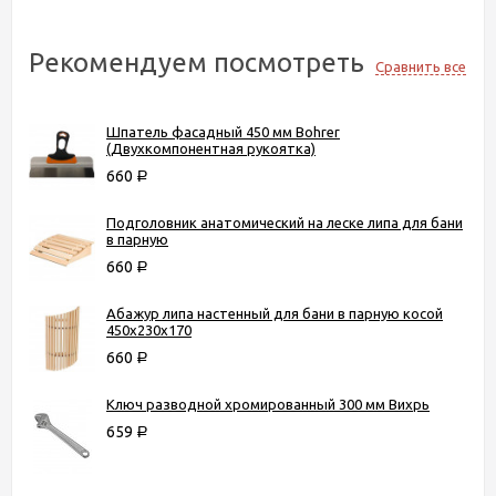
Рекомендуем посмотреть
Сравнить все
Шпатель фасадный 450 мм Bohrer
(Двухкомпонентная рукоятка)
660
Р
Подголовник анатомический на леске липа для бани
в парную
660
Р
Абажур липа настенный для бани в парную косой
450х230х170
660
Р
Ключ разводной хромированный 300 мм Вихрь
659
Р