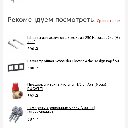
Рекомендуем посмотреть
Сравнить все
Штанга для хомутов дымохода 250 Нержавейка (Нз
1.00)
590
Р
Рамка тройная Schneider Electric AtlasDesign карбон
588
Р
Предохранителный клапан 1/2 вн./вн. (6 бар)
BUGATTI
592
Р
Саморезы кровельные 5.5*32 (200 шт)
Оцинкованные
587
Р