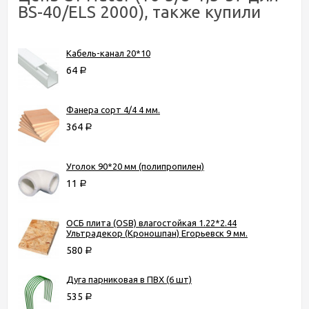
BS-40/ELS 2000), также купили
Кабель-канал 20*10
64
Р
Фанера сорт 4/4 4 мм.
364
Р
Уголок 90*20 мм (полипропилен)
11
Р
ОСБ плита (OSB) влагостойкая 1.22*2.44
Ультрадекор (Кроношпан) Егорьевск 9 мм.
580
Р
Дуга парниковая в ПВХ (6 шт)
535
Р