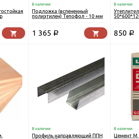
В наличии
В наличии
гостойкая
Подложка (вспененный
Утеплител
р
полиэтилен) Тепофол - 10 мм
50*600*12
ск 9 мм.
(25п/м)
(5.76 м2)
1 365
850
Р
Р
В наличии
В наличии
.
Профиль направляющий ППН
Цемент М 