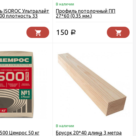
В наличии
ь ISOROC Ультралайт
Профиль потолочный ПП
00 плотность 33
27*60 (0.35 мм.)
150
Р
В наличии
500 Цемрос 50 кг
Брусок 20*40 длина 3 метра