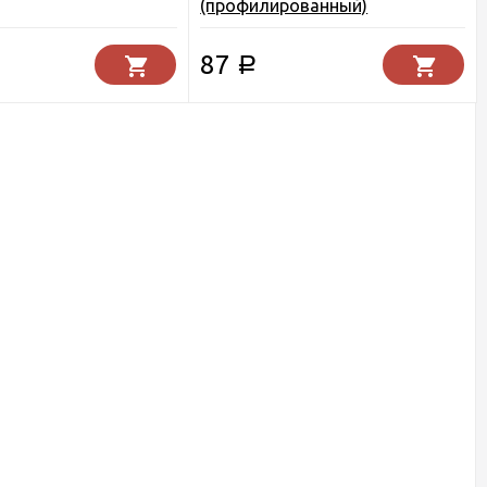
(профилированный)
87
Р