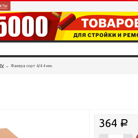
кты
IV
→
Фанера сорт 4/4 4 мм.
364
Р