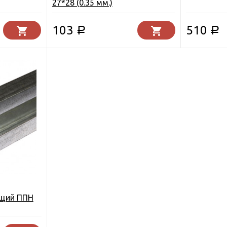
27*28 (0.35 мм.)
103
510
Р
Р
щий ППН