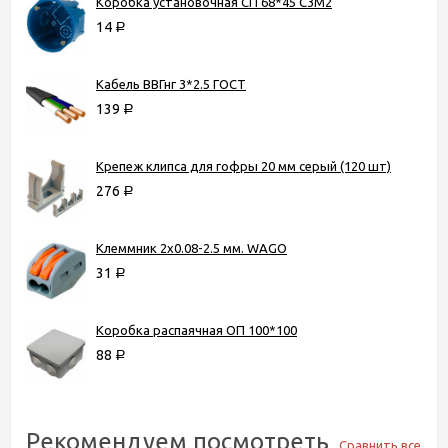
Коробка установочная СП 68*45 С3М2
14
Р
Кабель ВВГнг 3*2.5 ГОСТ
139
Р
Крепеж клипса для гофры 20 мм серый (120 шт)
276
Р
Клеммник 2х0.08-2.5 мм. WAGO
31
Р
Коробка распаячная ОП 100*100
88
Р
Рекомендуем посмотреть
Сравнить все