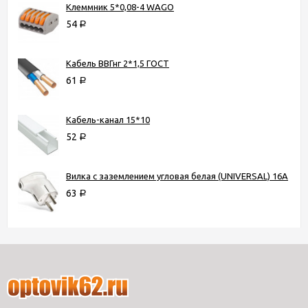
Клеммник 5*0,08-4 WAGO
54
Р
Кабель ВВГнг 2*1,5 ГОСТ
61
Р
Кабель-канал 15*10
52
Р
Вилка с заземлением угловая белая (UNIVERSAL) 16А
63
Р