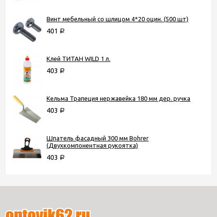
Винт мебельный со шлицом 4*20 оцин. (500 шт)
401
Р
Клей ТИТАН WILD 1 л.
403
Р
Кельма Трапеция нержавейка 180 мм дер. ручка
403
Р
Шпатель фасадный 300 мм Bohrer
(Двухкомпонентная рукоятка)
403
Р