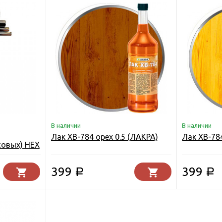
В наличии
В наличии
Лак XB-784 орех 0.5 (ЛАКРА)
Лак XB-784
совых) НЕХ
399
399
Р
Р