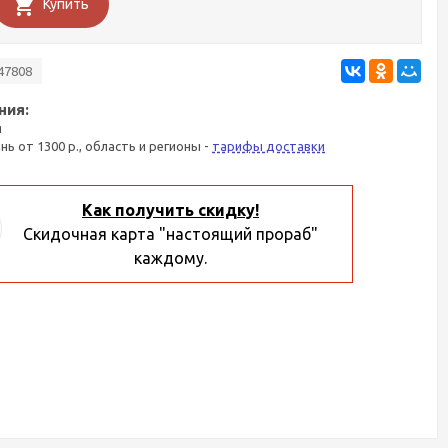
Купить
47808
ния:
я
ань от 1300 р., область и регионы -
тарифы доставки
Как получить скидку!
Скидочная карта "настоящий прораб"
каждому.