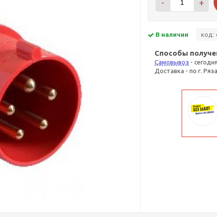
-
+
В наличии
код: 
Способы получе
Самовывоз
- сегодн
Доставка - по г. Ряз