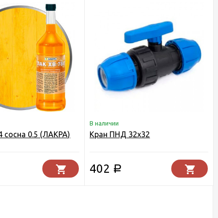
В наличии
 сосна 0.5 (ЛАКРА)
Кран ПНД 32х32
402
Р