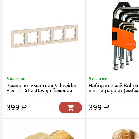
В наличии
В наличии
Рамка пятиместная Schneider
Набор ключей Bohrer
Electric AtlasDesign бежевая
шестигранных (имбу
с шаром (9 шт )
399
399
Р
Р