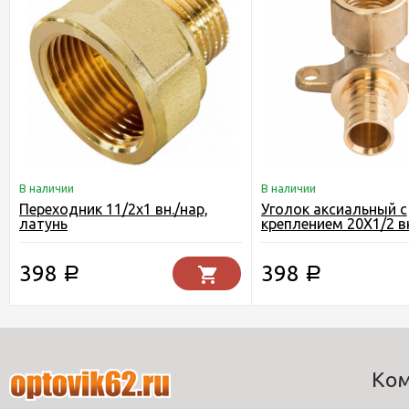
В наличии
В наличии
Переходник 11/2х1 вн./нар,
Уголок аксиальный с
латунь
креплением 20Х1/2 в
сшитого полиэтилен
398
398
Р
Р
Ко