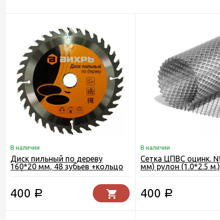
В наличии
В наличии
Диск пильный по дереву
Сетка ЦПВС оцинк. №1
160*20 мм, 48 зубьев +кольцо
мм) рулон (1.0*2.5 м.)
16/20 Вихрь
400
400
Р
Р