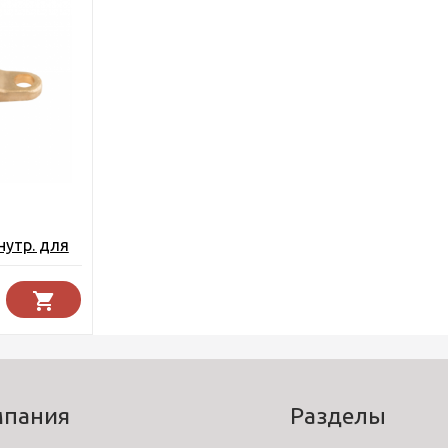
нутр. для
а VER-PRO
мпания
Разделы