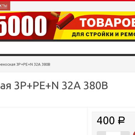
кты
реносная 3P+PE+N 32A 380B
ая 3P+PE+N 32A 380B
400
Р