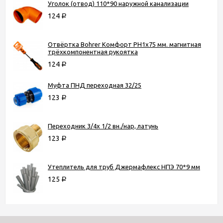
Уголок (отвод) 110*90 наружной канализации
124
Р
Отвёртка Bohrer Комфорт PH1х75 мм. магнитная
трёхкомпонентная рукоятка
124
Р
Муфта ПНД переходная 32/25
123
Р
Переходник 3/4х 1/2 вн./нар, латунь
123
Р
Утеплитель для труб Джермафлекс НПЭ 70*9 мм
125
Р