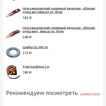
Нож канцелярский усиленный двухкомп , обрезин
ручка автофиксатор 18 мм
182
Р
Нож канцелярский усиленный двухкомп , обрезин
ручка винт, фиксатор 18 мм
249
Р
Шайба ОЦ М8 1кг
273
Р
Рулетка Вихрь 5 м
189
Р
Рекомендуем посмотреть
Сравнить все