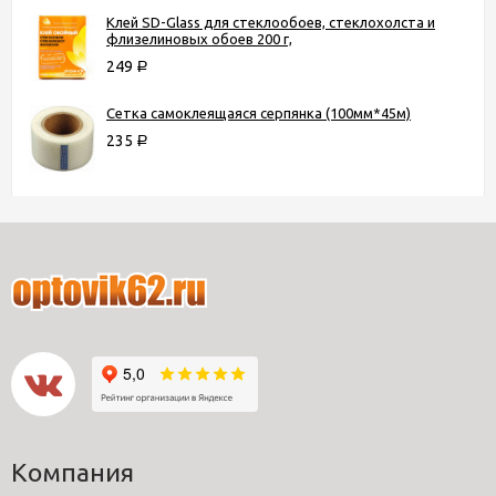
Клей SD-Glass для стеклообоев, стеклохолста и
флизелиновых обоев 200 г,
249
Р
Сетка самоклеящаяся серпянка (100мм*45м)
235
Р
Компания