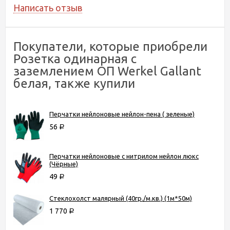
Написать отзыв
Покупатели, которые приобрели
Розетка одинарная с
заземлением ОП Werkel Gallant
белая, также купили
Перчатки нейлоновые нейлон-пена ( зеленые)
56
Р
Перчатки нейлоновые с нитрилом нейлон люкс
(Чёрные)
49
Р
Стеклохолст малярный (40гр./м.кв.) (1м*50м)
1 770
Р