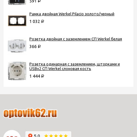
591
Р
Рамка двойная Werkel Pilacio золото/черный
1 032
Р
Розетка двойная с заземлением СП Werkel белая
366
Р
Розетка одинарная с заземлением, шторками и
USBх2 СП Werkel слоновая кость
1 444
Р