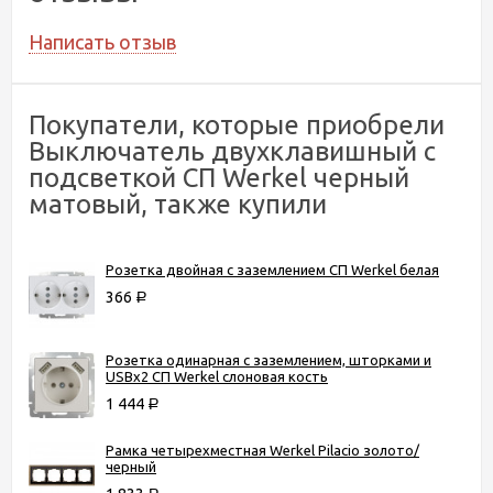
Написать отзыв
Покупатели, которые приобрели
Выключатель двухклавишный с
подсветкой СП Werkel черный
матовый, также купили
Розетка двойная с заземлением СП Werkel белая
366
Р
Розетка одинарная с заземлением, шторками и
USBх2 СП Werkel слоновая кость
1 444
Р
Рамка четырехместная Werkel Pilacio золото/
черный