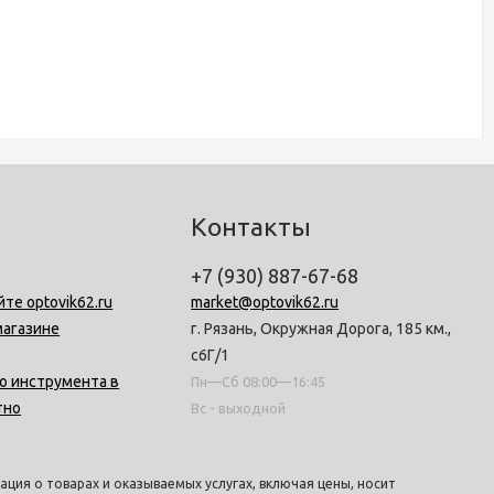
Контакты
+7 (930) 887-67-68
йте optovik62.ru
market@optovik62.ru
магазине
г. Рязань, Окружная Дорога, 185 км.,
с6Г/1
о инструмента в
Пн—Сб 08:00—16:45
тно
Вс - выходной
ция о товарах и оказываемых услугах, включая цены, носит