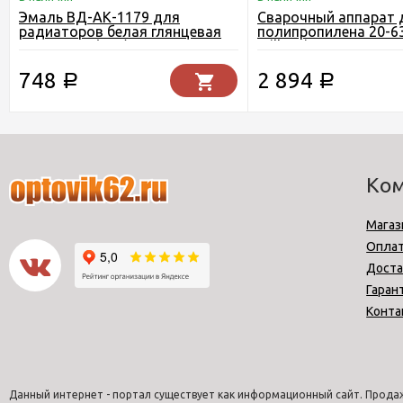
Эмаль ВД-АК-1179 для
Сварочный аппарат 
радиаторов белая глянцевая
полипропилена 20-6
1кг ПРОФИ(ВГТ)
Millennium 1000 Вт
748
2 894
Р
Р
Ко
Магаз
Опла
Доста
Гаран
Конта
Данный интернет - портал существует как информационный сайт. Продаж