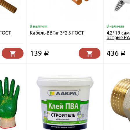
В наличии
В наличии
 ГОСТ
Кабель ВВГнг 3*2.5 ГОСТ
4.2*19 са
острые RAL
139
436
Р
Р