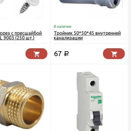
В наличии
морез с пресшайбой
Тройник 50*50*45 внутренней
 9003 (250 шт.)
канализации
67
Р