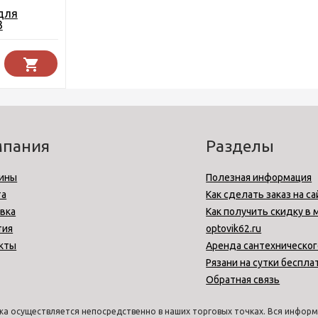
для
3
мпания
Разделы
ины
Полезная информация
та
Как сделать заказ на са
вка
Как получить скидку в 
тия
optovik62.ru
кты
Аренда сантехническог
Рязани на сутки беспла
Обратная связь
а осуществляется непосредственно в наших торговых точках. Вся информа