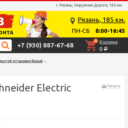
г. Рязань, Окружная Дорога, 185 км.
Рязань, 185 км.
ПН-СБ
8:00-16:45
0
Корзина
+7 (930) 887-67-68
0
Р
крытой установки белый
→
eider Electric
Печать
1