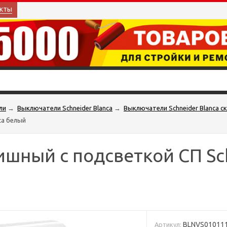
кты
ли
→
Выключатели Schneider Blanca
→
Выключатели Schneider Blanca с
ca белый
ный с подсветкой СП Schn
BLNVS01011
Артикул: