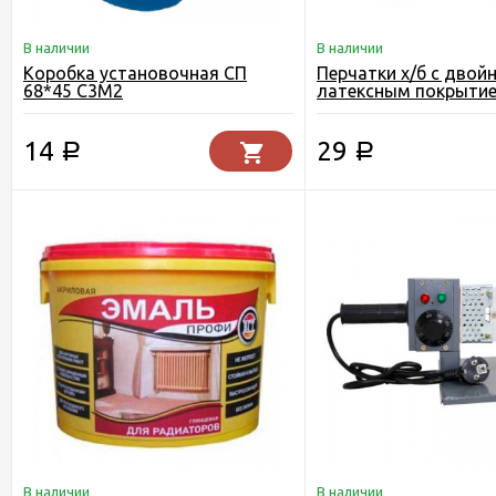
В наличии
В наличии
Коробка установочная СП
Перчатки х/б с двой
68*45 С3М2
латексным покрыти
14
29
Р
Р
В наличии
В наличии