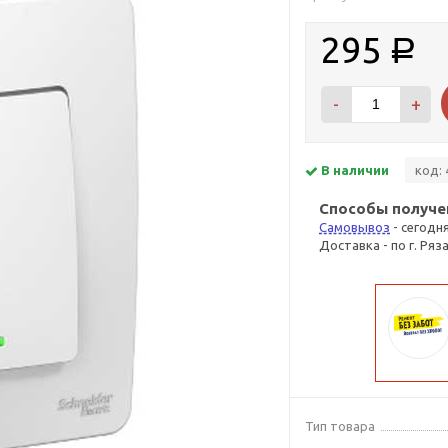
295
Р
-
+
В наличии
код: 
Способы получе
Самовывоз
- сегодн
Доставка - по г. Ряз
Тип товара