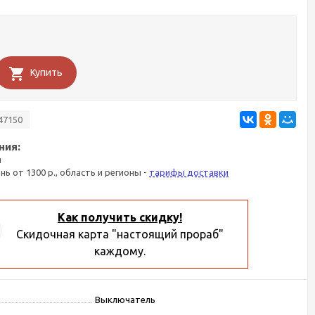
Купить
47150
ния:
я
ань от 1300 р., область и регионы -
тарифы доставки
Как получить скидку!
Скидочная карта "настоящий прораб"
каждому.
Выключатель