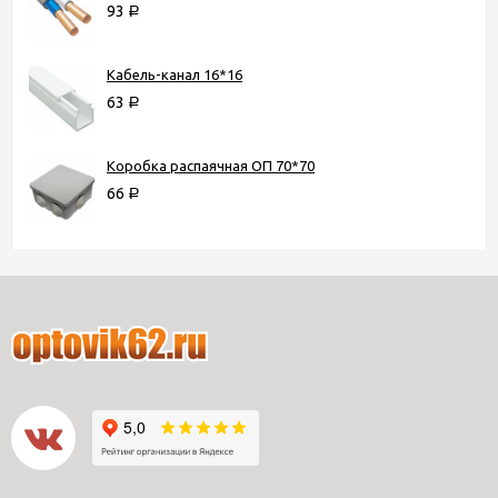
93
Р
Кабель-канал 16*16
63
Р
Коробка распаячная ОП 70*70
66
Р