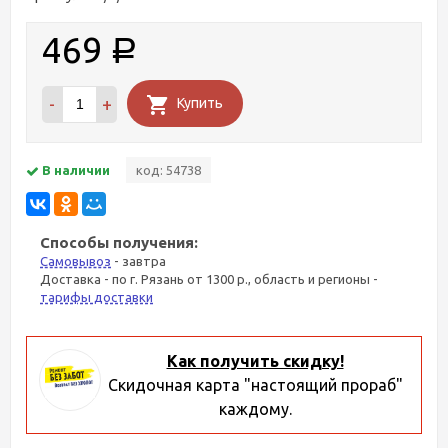
469
Р
-
+
Купить
В наличии
код: 54738
Способы получения:
Самовывоз
- завтра
Доставка - по г. Рязань от 1300 р., область и регионы -
тарифы доставки
Как получить скидку!
Скидочная карта "настоящий прораб"
каждому.