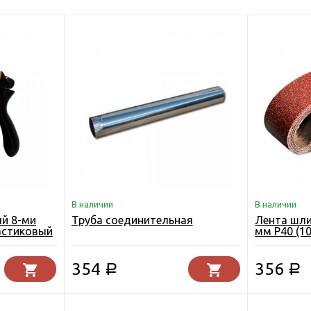
В наличии
В наличии
й 8-ми
Труба соединительная
Лента шл
астиковый
мм Р40 (10
354
356
Р
Р