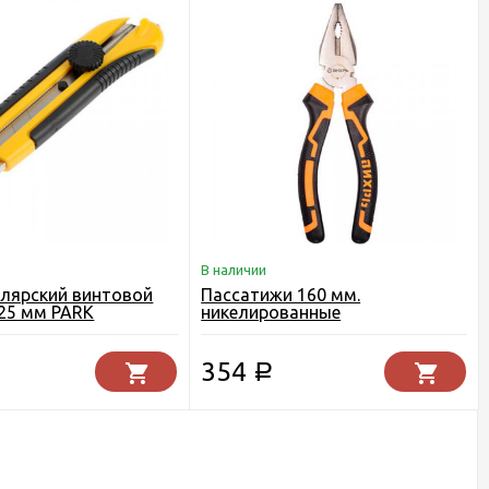
В наличии
лярский винтовой
Пассатижи 160 мм.
25 мм PARK
никелированные
двухкомпонентная рукоятка
Вихрь
354
Р