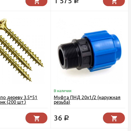
1 575
Р
В наличии
по дереву 3.5*51
Муфта ПНД 20х1/2 (наружная
нк (200 шт.)
резьба)
36
Р