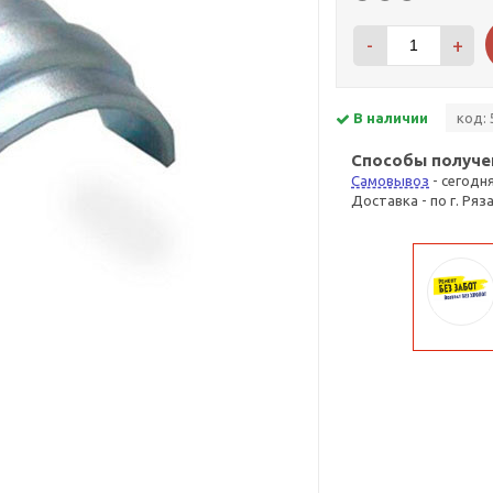
-
+
В наличии
код: 
Способы получе
Самовывоз
- сегодн
Доставка - по г. Ряз