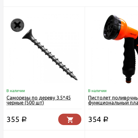
В наличии
В наличии
Саморезы по дереву 3.5*45
Пистолет поливочны
черные (500 шт)
функциональный пл
AP 2002
355
354
Р
Р