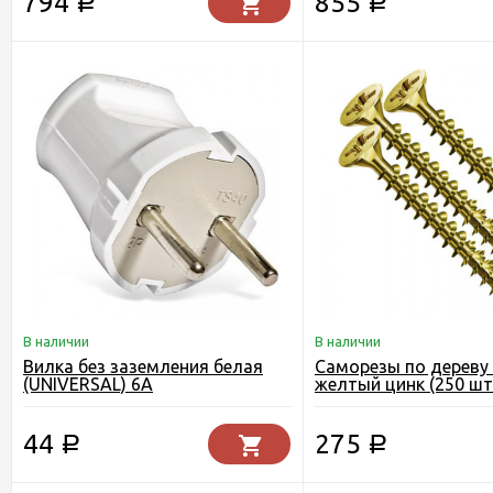
794
855
Р
Р
В наличии
В наличии
Вилка без заземления белая
Саморезы по дереву 
(UNIVERSAL) 6А
желтый цинк (250 шт.
44
275
Р
Р