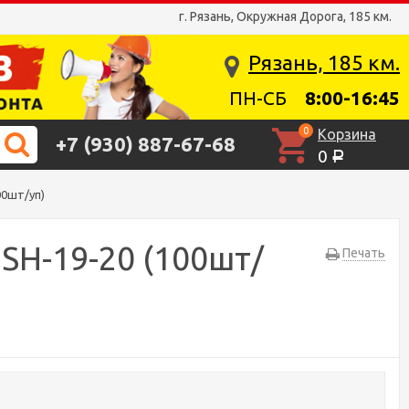
г. Рязань, Окружная Дорога, 185 км.
Рязань, 185 км.
ПН-СБ
8:00-16:45
0
Корзина
+7 (930) 887-67-68
0
Р
00шт/уп)
SH-19-20 (100шт/
Печать