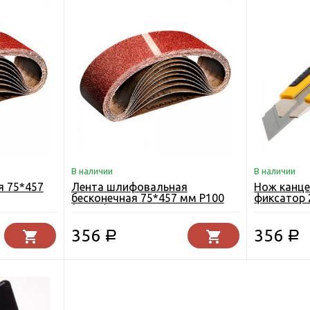
В наличии
В наличии
 75*457
Лента шлифовальная
Нож канце
бесконечная 75*457 мм Р100
фиксатор 
(10шт.)
356
356
Р
Р