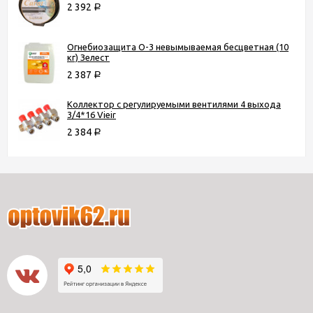
2 392
Р
Огнебиозащита О-3 невымываемая бесцветная (10
кг) Зелест
2 387
Р
Коллектор с регулируемыми вентилями 4 выхода
3/4*16 Vieir
2 384
Р