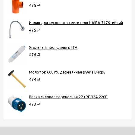
475
Р
Излив для кухонного смесителя HAIBA 7176 гибкий
475
Р
Угольный постфильтр ITA
476
Р
Молоток 600 гр. деревянная ручка Вихрь
474
Р
Вилка силовая переносная 2P+PE 32A 220B
473
Р