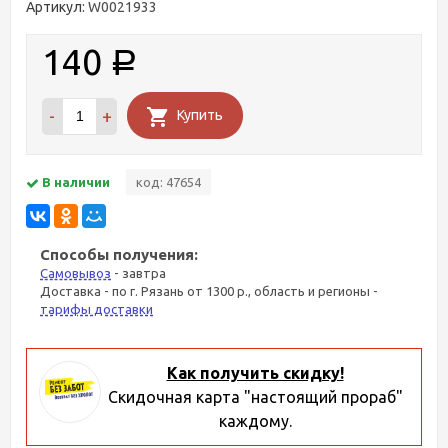
Артикул:
W0021933
140
Р
-
+
Купить
В наличии
код: 47654
Способы получения:
Самовывоз
- завтра
Доставка - по г. Рязань от 1300 р., область и регионы -
тарифы доставки
Как получить скидку!
Скидочная карта "настоящий прораб"
каждому.