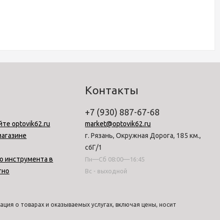
Контакты
+7 (930) 887-67-68
йте optovik62.ru
market@optovik62.ru
магазине
г. Рязань, Окружная Дорога, 185 км.,
с6Г/1
о инструмента в
Пн—Сб 08:00—16:45
тно
Вс - выходной
ция о товарах и оказываемых услугах, включая цены, носит