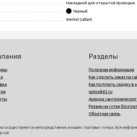
Накладной для открытой проводки
Черный
Werkel Gallant
мпания
Разделы
ины
Полезная информация
та
Как сделать заказ на са
вка
Как получить скидку в 
тия
optovik62.ru
кты
Аренда сантехническог
Рязани на сутки беспла
Обратная связь
а осуществляется непосредственно в наших торговых точках. Вся информа
ртой.