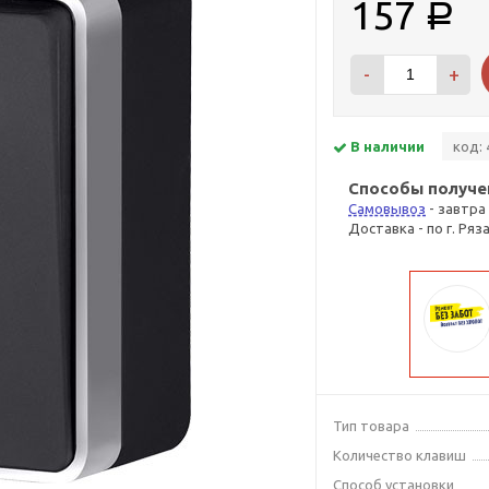
157
Р
-
+
В наличии
код: 
Способы получе
Самовывоз
- завтра
Доставка - по г. Ряз
Тип товара
Количество клавиш
Способ установки