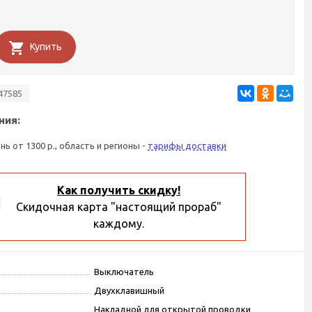
Купить
47585
ния:
ань от 1300 р., область и регионы -
тарифы доставки
Как получить скидку!
Скидочная карта "настоящий прораб"
каждому.
Выключатель
Двухклавишный
Накладной для открытой проводки