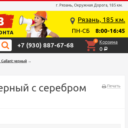
г. Рязань, Окружная Дорога, 185 км.
Рязань, 185 км.
ПН-СБ
8:00-16:45
0
Корзина
+7 (930) 887-67-68
0
Р
Gallant черный
→
ерный с серебром
Печать