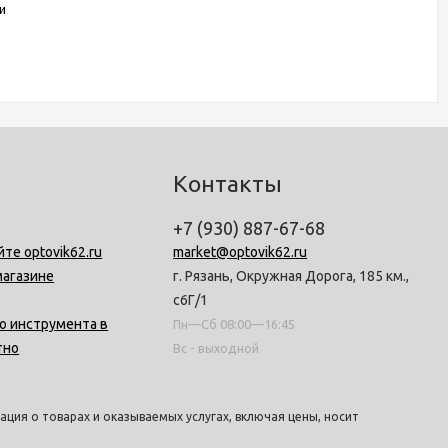
и
Контакты
+7 (930) 887-67-68
йте optovik62.ru
market@optovik62.ru
магазине
г. Рязань, Окружная Дорога, 185 км.,
с6Г/1
о инструмента в
Пн—Сб 08:00—16:45
тно
Вс - выходной
ция о товарах и оказываемых услугах, включая цены, носит