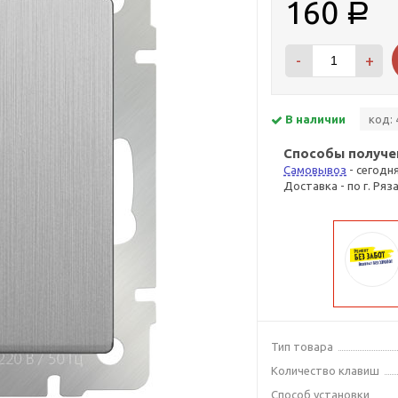
160
Р
-
+
В наличии
код: 
Способы получе
Самовывоз
- сегодн
Доставка - по г. Ряз
Тип товара
Количество клавиш
Способ установки