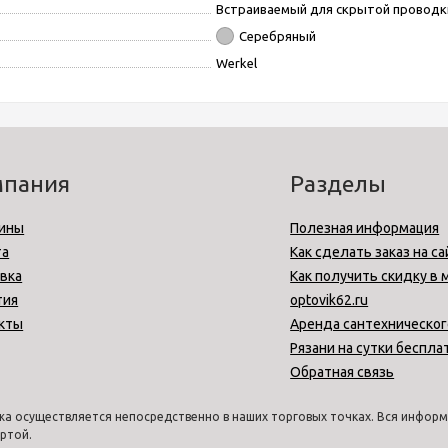
Встраиваемый для скрытой проводк
Серебряный
Werkel
мпания
Разделы
ины
Полезная информация
та
Как сделать заказ на са
вка
Как получить скидку в 
тия
optovik62.ru
кты
Аренда сантехническог
Рязани на сутки беспла
Обратная связь
а осуществляется непосредственно в наших торговых точках. Вся информа
ртой.