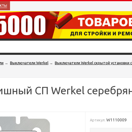
кты
ли
→
Выключатели Werkel
→
Выключатели Werkel скрытой установки
ишный СП Werkel серебр
W1110009
Артикул: