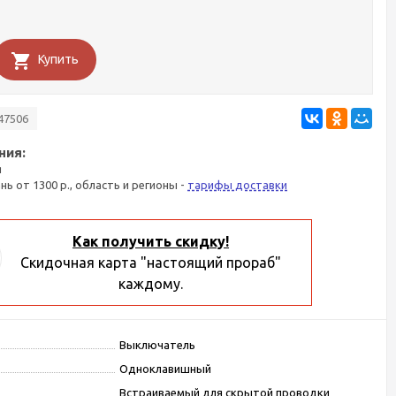
Купить
47506
ния:
я
ань от 1300 р., область и регионы -
тарифы доставки
Как получить скидку!
Скидочная карта "настоящий прораб"
каждому.
Выключатель
Одноклавишный
Встраиваемый для скрытой проводки