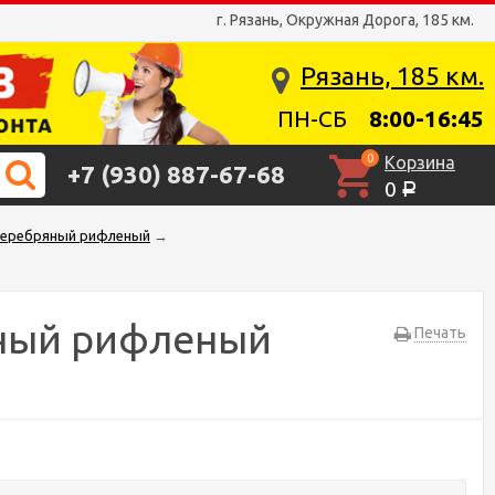
г. Рязань, Окружная Дорога, 185 км.
Рязань, 185 км.
ПН-СБ
8:00-16:45
0
Корзина
+7 (930) 887-67-68
0
Р
 серебряный рифленый
→
яный рифленый
Печать