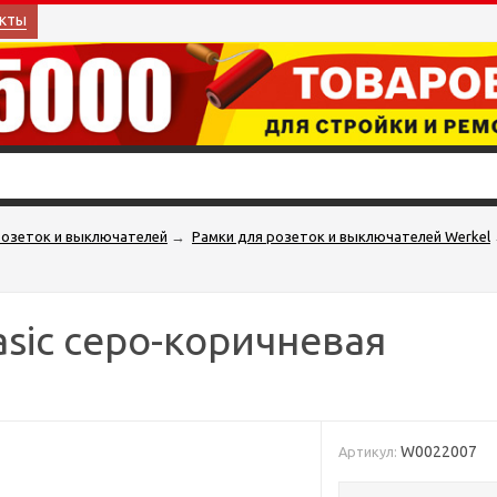
кты
розеток и выключателей
→
Рамки для розеток и выключателей Werkel
sic серо-коричневая
W0022007
Артикул: