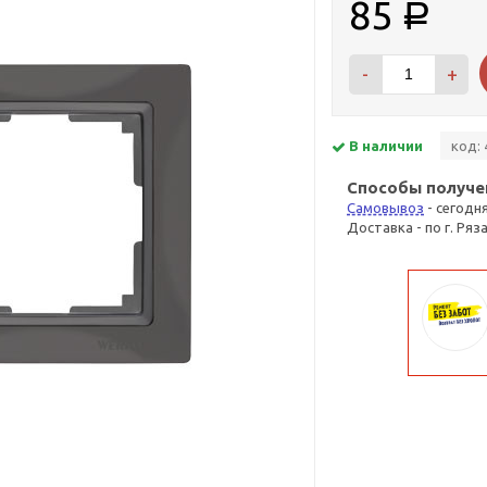
85
Р
-
+
В наличии
код: 
Способы получе
Самовывоз
- сегодн
Доставка - по г. Ряз