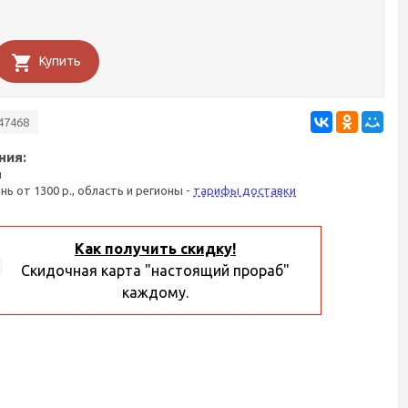
Купить
47468
ния:
я
ань от 1300 р., область и регионы -
тарифы доставки
Как получить скидку!
Скидочная карта "настоящий прораб"
каждому.