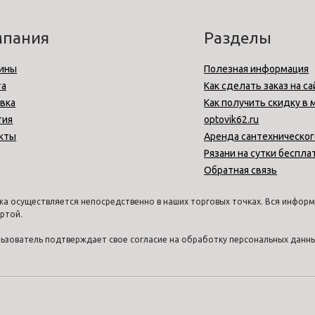
мпания
Разделы
ины
Полезная информация
та
Как сделать заказ на са
вка
Как получить скидку в 
тия
optovik62.ru
кты
Аренда сантехническог
Рязани на сутки беспла
Обратная связь
а осуществляется непосредственно в наших торговых точках. Вся информа
ртой.
ользователь подтверждает свое согласие на обработку персональных дан