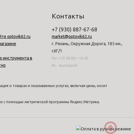
Контакты
+7 (930) 887-67-68
йте optovik62.ru
market@optovik62.ru
магазине
г. Рязань, Окружная Дорога, 185 км.,
с6Г/1
о инструмента в
Пн—Сб 08:00—16:45
тно
Вс - выходной
ция о товарах и оказываемых услугах, включая цены, носит
ных с помощью метрической программы Яндекс.Метрика.