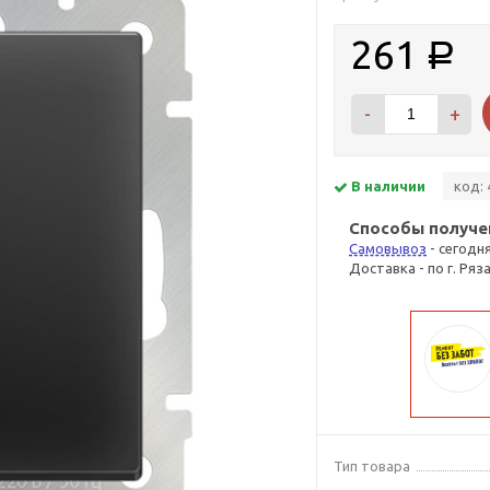
261
Р
-
+
В наличии
код: 
Способы получе
Самовывоз
- сегодн
Доставка - по г. Ряз
Тип товара