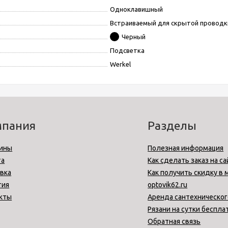
Одноклавишный
Встраиваемый для скрытой проводк
Черный
Подсветка
Werkel
мпания
Разделы
ины
Полезная информация
та
Как сделать заказ на са
вка
Как получить скидку в 
тия
optovik62.ru
кты
Аренда сантехническог
Рязани на сутки беспла
Обратная связь