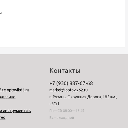
и
Контакты
+7 (930) 887-67-68
йте optovik62.ru
market@optovik62.ru
магазине
г. Рязань, Окружная Дорога, 185 км.,
с6Г/1
о инструмента в
Пн—Сб 08:00—16:45
тно
Вс - выходной