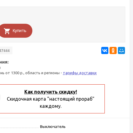
Купить
47444
ния:
я
ань от 1300 р., область и регионы -
тарифы доставки
Как получить скидку!
Скидочная карта "настоящий прораб"
каждому.
Выключатель