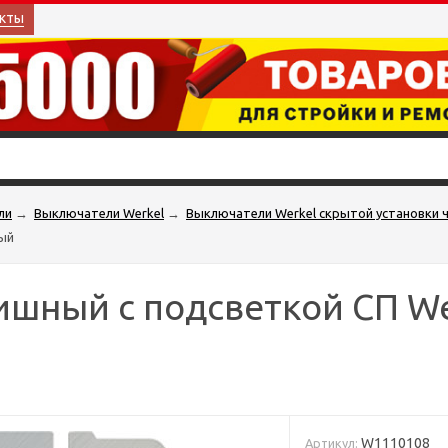
кты
ли
→
Выключатели Werkel
→
Выключатели Werkel скрытой установки 
ый
шный с подсветкой СП We
W1110108
Артикул: