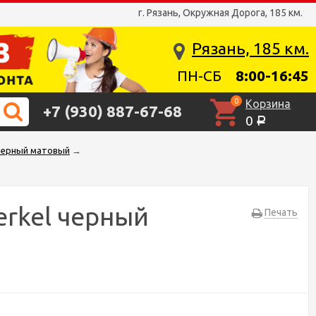
г. Рязань, Окружная Дорога, 185 км.
Рязань, 185 км.
ПН-СБ
8:00-16:45
0
Корзина
+7 (930) 887-67-68
0
Р
черный матовый
→
rkel черный
Печать