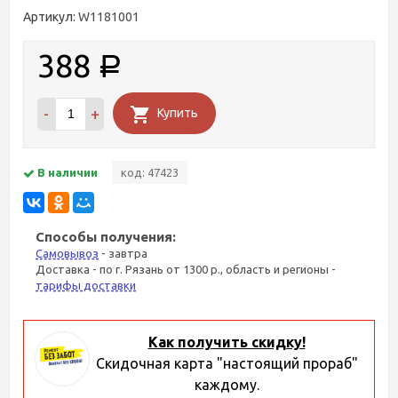
Артикул:
W1181001
388
Р
-
+
Купить
В наличии
код: 47423
Способы получения:
Самовывоз
- завтра
Доставка - по г. Рязань от 1300 р., область и регионы -
тарифы доставки
Как получить скидку!
Скидочная карта "настоящий прораб"
каждому.