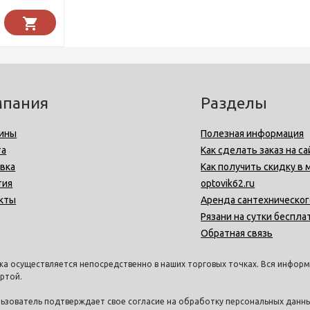
мпания
Разделы
ины
Полезная информация
та
Как сделать заказ на са
вка
Как получить скидку в 
тия
optovik62.ru
кты
Аренда сантехническог
Рязани на сутки беспла
Обратная связь
а осуществляется непосредственно в наших торговых точках. Вся информа
ртой.
ользователь подтверждает свое согласие на обработку персональных дан