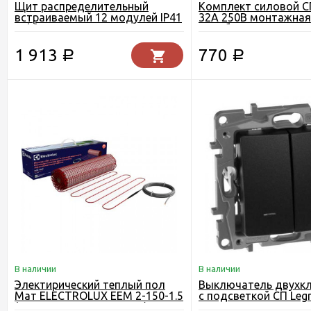
Щит распределительный
Комплект силовой С
встраиваемый 12 модулей IP41
32А 250В монтажная
Tekfor
коробка+розетка+ви
1 913
770
Р
Р
В наличии
В наличии
Электирический теплый пол
Выключатель двухк
Мат ELECTROLUX EEM 2-150-1.5
c подсветкой СП Legr
(комплект теплого пола)
антрацит