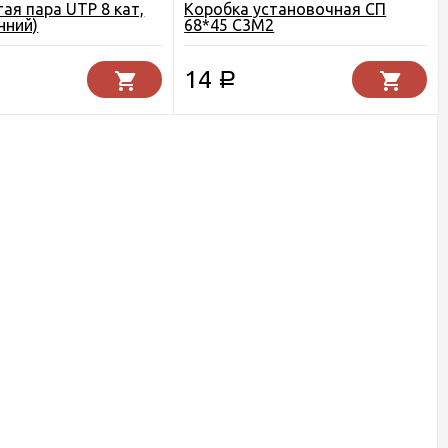
ая пара UTP 8 кат,
Коробка установочная СП
нний)
68*45 С3М2
14
Р