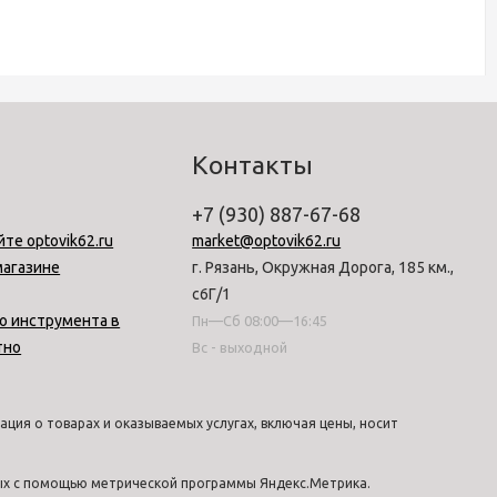
Контакты
+7 (930) 887-67-68
йте optovik62.ru
market@optovik62.ru
магазине
г. Рязань, Окружная Дорога, 185 км.,
с6Г/1
о инструмента в
Пн—Сб 08:00—16:45
тно
Вс - выходной
ция о товарах и оказываемых услугах, включая цены, носит
ных с помощью метрической программы Яндекс.Метрика.