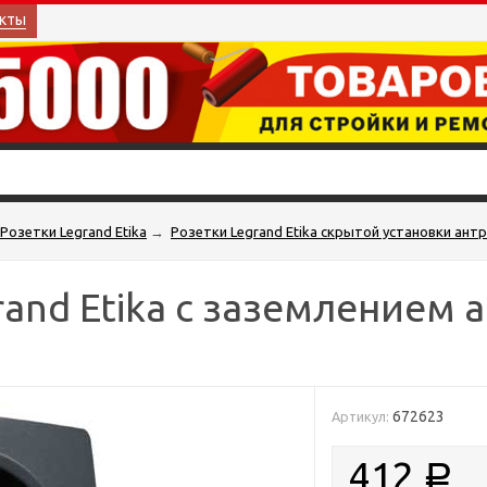
кты
Розетки Legrand Etika
→
Розетки Legrand Etika скрытой установки ант
and Etika с заземлением 
672623
Артикул:
412
Р