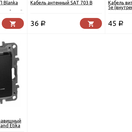
П Blanka
Кабель антенный SAT 703 В
Кабель вит
5е (внутре
лка белый
36
45
Р
Р
лавишный
and Etika