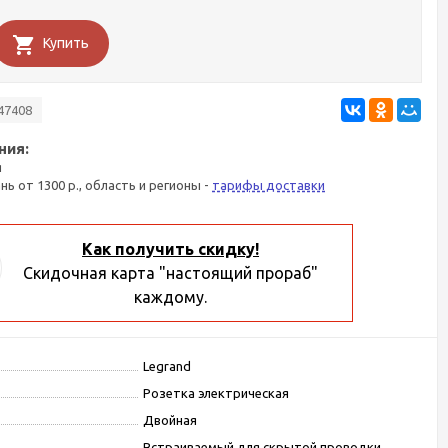
Купить
47408
ния:
я
ань от 1300 р., область и регионы -
тарифы доставки
Как получить скидку!
Скидочная карта "настоящий прораб"
каждому.
Legrand
Розетка электрическая
Двойная
Встраиваемый для скрытой проводки