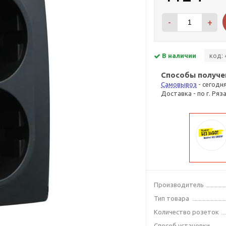
-
+
В наличии
код: 
Способы получе
Самовывоз
- сегодн
Доставка - по г. Ряз
Производитель
Тип товара
Количество розеток
Способ установки