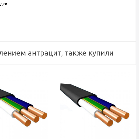
одки
млением антрацит, также купили