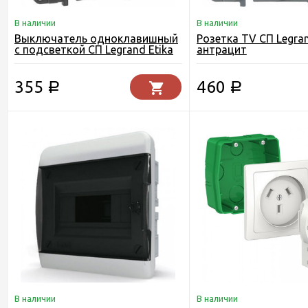
В наличии
В наличии
Выключатель одноклавишный
Розетка TV СП Legran
с подсветкой СП Legrand Etika
антрацит
антрацит
355
460
Р
Р
В наличии
В наличии