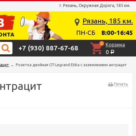
г. Рязань, Окружная Дорога, 185 км.
Рязань, 185 км.
ПН-СБ
8:00-16:45
0
Корзина
+7 (930) 887-67-68
0
Р
рацит
→
Розетка двойная СП Legrand Etika с заземлением антрацит
антрацит
Печать