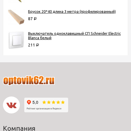
Брусок 20*40 длина 3 метра (профилированный)
87
Р
Выключатель одноклавишный СП Schneider Electric
Blanca белый
211
Р
Компания