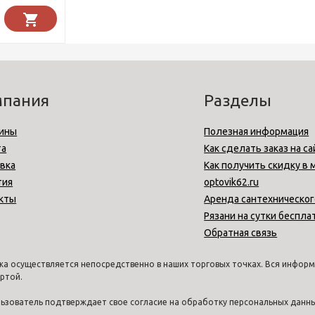
мпания
Разделы
ины
Полезная информация
та
Как сделать заказ на са
вка
Как получить скидку в 
тия
optovik62.ru
кты
Аренда сантехническог
Рязани на сутки беспла
Обратная связь
а осуществляется непосредственно в наших торговых точках. Вся информа
ртой.
ользователь подтверждает свое согласие на обработку персональных дан