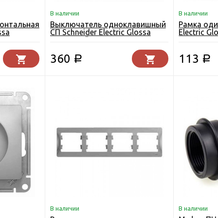
В наличии
В наличии
зонтальная
Выключатель одноклавишный
Рамка оди
ssa
СП Schneider Electric Glossa
Electric G
алюминий
360
113
Р
Р
В наличии
В наличии