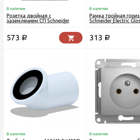
В наличии
В наличии
Розетка двойная с
Рамка тройная гори
заземлением СП Schneider
Schneider Electric Glo
Electric Glossa алюминий
алюминий
573
313
Р
Р
В наличии
В наличии