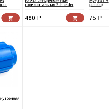
ез
Рамка четырехместная
Муфта ПНД
ider
горизонтальная Schneider
резьба)
иний
Electric Glossa алюминий
480
75
Р
Р
внутренняя