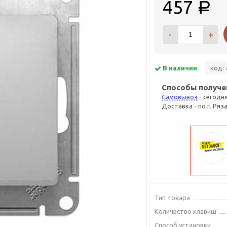
457
Р
-
+
В наличии
код: 
Способы получе
Самовывоз
- сегодн
Доставка - по г. Ряз
Тип товара
Количество клавиш
Способ установки