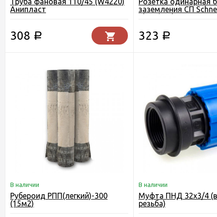
Труба фановая 110/45 (W4220)
Розетка одинарная б
Анипласт
заземления СП Schne
Electric Glossa алюм
308
323
Р
Р
В наличии
В наличии
Рубероид РПП(легкий)-300
Муфта ПНД 32х3/4 (
(15м2)
резьба)