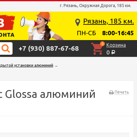
г. Рязань, Окружная Дорога, 185 км.
Рязань, 185 км.
ПН-СБ
8:00-16:45
0
Корзина
+7 (930) 887-67-68
0
Р
скрытой установки алюминий
→
c Glossa алюминий
Печать