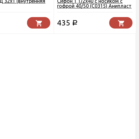
 32х1 (внутренняя
Сифон 1 1/2х40 с носиком с
гофрой 40/50 (C0315) Анипласт
435
Р