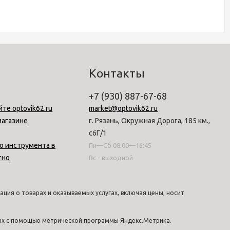
Контакты
+7 (930) 887-67-68
йте optovik62.ru
market@optovik62.ru
магазине
г. Рязань, Окружная Дорога, 185 км.,
с6Г/1
о инструмента в
Пн—Сб 08:00—16:45
тно
Вс - выходной
ция о товарах и оказываемых услугах, включая цены, носит
ных с помощью метрической программы Яндекс.Метрика.