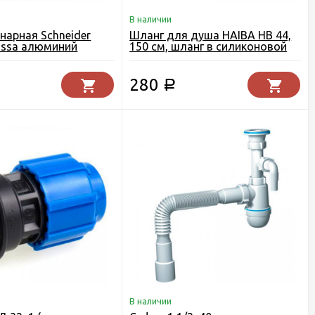
В наличии
нарная Schneider
Шланг для душа HAIBA HB 44,
lossa алюминий
150 см, шланг в силиконовой
оплетке, хром
280
Р
В наличии