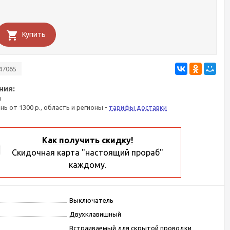
Купить
47065
ния:
я
ань от 1300 р., область и регионы -
тарифы доставки
Как получить скидку!
Скидочная карта "настоящий прораб"
каждому.
Выключатель
Двухклавишный
Встраиваемый для скрытой проводки