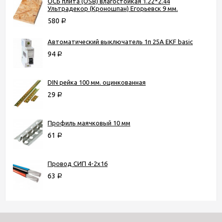
ОСБ плита (OSB) влагостойкая 1.22*2.44
Ультрадекор (Кроношпан) Егорьевск 9 мм.
580
Р
Автоматический выключатель 1п 25А EKF basic
94
Р
DIN рейка 100 мм. оцинкованная
29
Р
Профиль маячковый 10 мм
61
Р
Провод СИП 4-2х16
63
Р