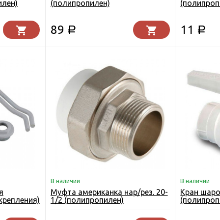
илен)
(полипропилен)
(полипроп
89
11
Р
Р
В наличии
В наличии
я
Муфта американка нар/рез. 20-
Кран шаро
крепления)
1/2 (полипропилен)
(полипроп