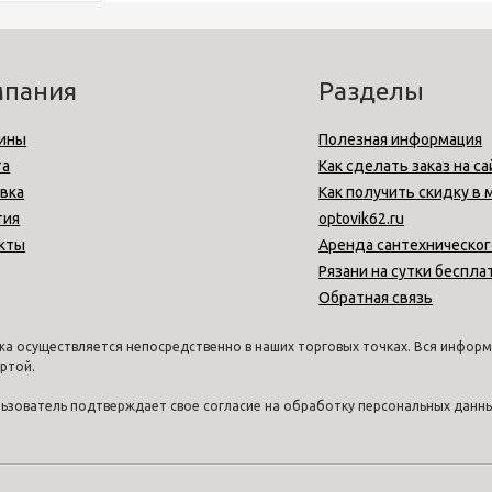
мпания
Разделы
ины
Полезная информация
та
Как сделать заказ на са
вка
Как получить скидку в 
тия
optovik62.ru
кты
Аренда сантехническог
Рязани на сутки беспла
Обратная связь
а осуществляется непосредственно в наших торговых точках. Вся информа
ртой.
ользователь подтверждает свое согласие на обработку персональных дан