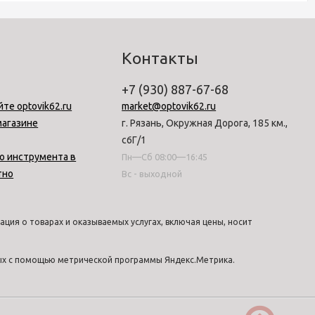
Контакты
+7 (930) 887-67-68
йте optovik62.ru
market@optovik62.ru
магазине
г. Рязань, Окружная Дорога, 185 км.,
с6Г/1
о инструмента в
Пн—Сб 08:00—16:45
тно
Вс - выходной
ция о товарах и оказываемых услугах, включая цены, носит
ных с помощью метрической программы Яндекс.Метрика.