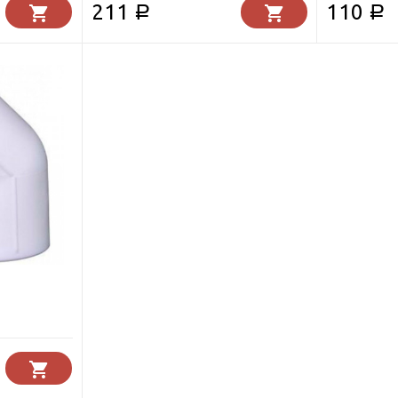
211
110
Р
Р