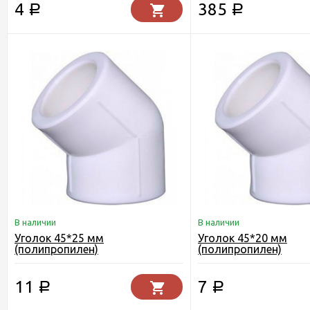
4
385
Р
Р
В наличии
В наличии
Уголок 45*25 мм
Уголок 45*20 мм
(полипропилен)
(полипропилен)
11
7
Р
Р