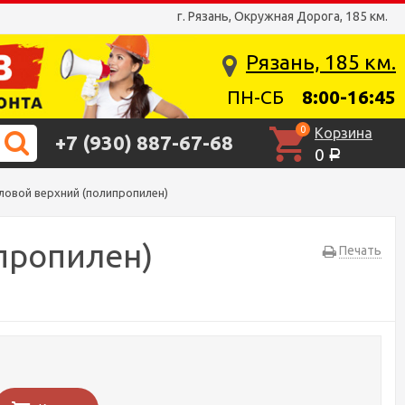
г. Рязань, Окружная Дорога, 185 км.
Рязань, 185 км.
ПН-СБ
8:00-16:45
0
Корзина
+7 (930) 887-67-68
0
Р
гловой верхний (полипропилен)
ипропилен)
Печать