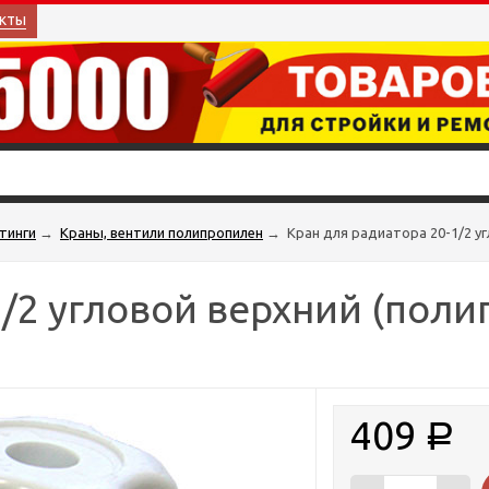
кты
тинги
→
Краны, вентили полипропилен
→
Кран для радиатора 20-1/2 у
1/2 угловой верхний (пол
409
Р