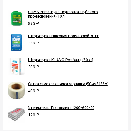
GLIMS PrimeГрунт Грунтовка глубокого
проникновения (10 л)
875
Р
Штукатурка гипсовая Волма-слой 30 кг
539
Р
Штукатурка КНАУФ Ротбанд (30 кг)
589
Р
Сетка самоклеящаяся серпянка (50мм*153м)
409
Р
Утеплитель Техноплекс 1200*600*20
120
Р