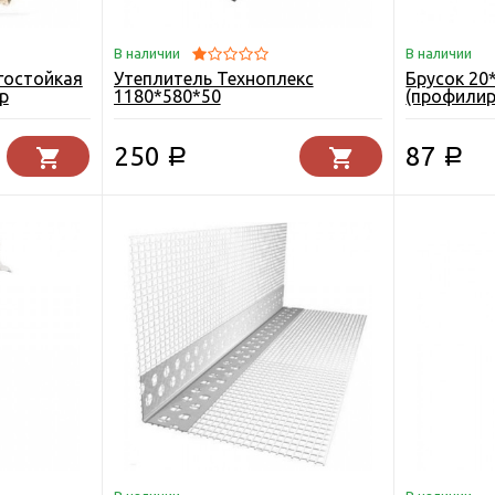
В наличии
В наличии
гостойкая
Утеплитель Техноплекс
Брусок 20
р
1180*580*50
(профили
ск 9 мм.
250
87
Р
Р