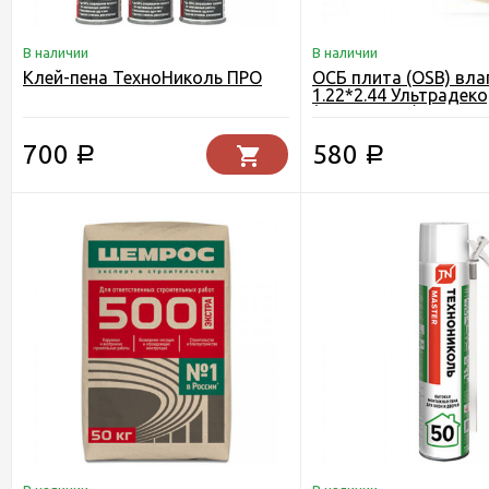
В наличии
В наличии
Клей-пена ТехноНиколь ПРО
ОСБ плита (OSB) вла
1.22*2.44 Ультрадеко
(Кроношпан) Егорьев
700
580
Р
Р