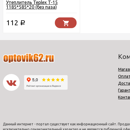
Утеплитель Teplex T-15
1185*585*20 (без паза)
112
Р
Ко
Магаз
Опла
Доста
Гаран
Конта
Данный интернет - портал существует как информационный сайт. Продаж
исключительно ознакомительный характер и не является публичной офе