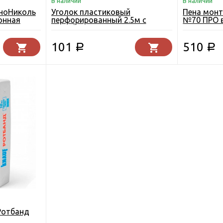
В наличии
В наличии
ноНиколь
Уголок пластиковый
Пена мон
онная
перфорированный 2.5м с
№70 ПРО 
сеткой
101
510
Р
Р
Ротбанд