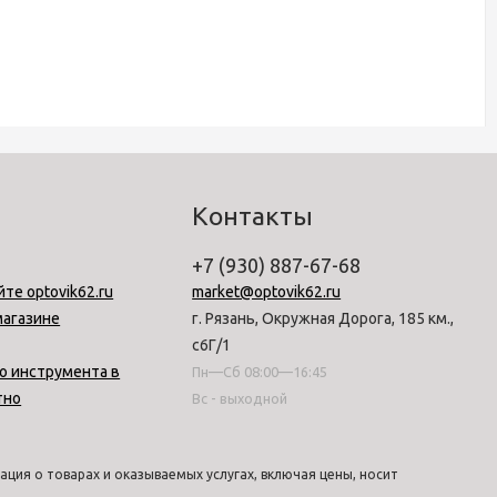
Контакты
+7 (930) 887-67-68
йте optovik62.ru
market@optovik62.ru
магазине
г. Рязань, Окружная Дорога, 185 км.,
с6Г/1
о инструмента в
Пн—Сб 08:00—16:45
тно
Вс - выходной
ция о товарах и оказываемых услугах, включая цены, носит