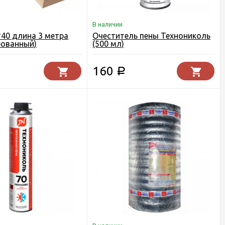
В наличии
*40 длина 3 метра
Очеститель пены Технониколь
рованный)
(500 мл)
160
Р