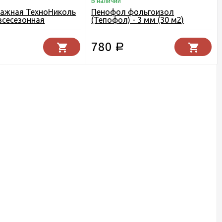
В наличии
тажная ТехноНиколь
Пенофол фольгоизол
всесезонная
(Тепофол) - 3 мм (30 м2)
780
Р