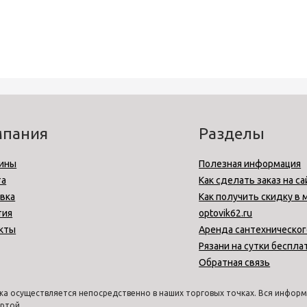
мпания
Разделы
ины
Полезная информация
та
Как сделать заказ на са
вка
Как получить скидку в 
тия
optovik62.ru
кты
Аренда сантехническог
Рязани на сутки беспла
Обратная связь
а осуществляется непосредственно в наших торговых точках. Вся информа
ртой.