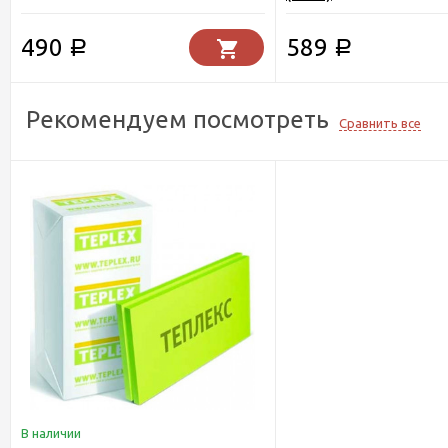
490
589
Р
Р
Рекомендуем посмотреть
Сравнить все
В наличии