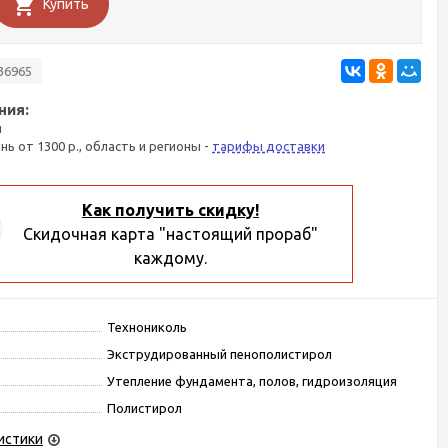
Купить
36965
ния:
я
ань от 1300 р., область и регионы -
тарифы доставки
Как получить скидку!
Скидочная карта "настоящий прораб"
каждому.
Технониколь
Экструдированный пенополистирол
Утепление фундамента, полов, гидроизоляция
Полистирол
истики