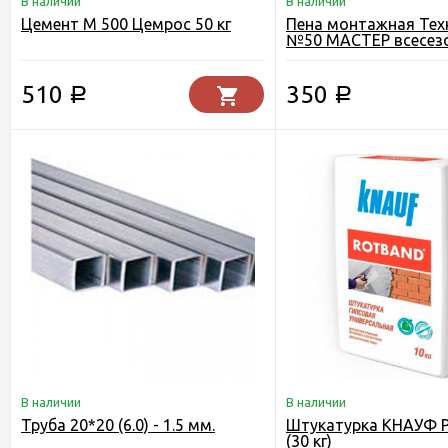
В наличии
В наличии
Цемент М 500 Цемрос 50 кг
Пена монтажная Тех
№50 МАСТЕР всесез
510
350
Р
Р
В наличии
В наличии
Труба 20*20 (6.0) - 1.5 мм.
Штукатурка КНАУФ 
(30 кг)