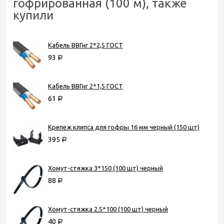
гофрированная (100 м), также
купили
Кабель ВВГнг 2*2,5 ГОСТ
93
Р
Кабель ВВГнг 2*1,5 ГОСТ
61
Р
Крепеж клипса для гофры 16 мм черный (150 шт)
395
Р
Хомут-стяжка 3*150 (100 шт) черный
88
Р
Хомут-стяжка 2.5*100 (100 шт) черный
40
Р