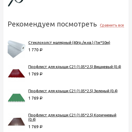
Рекомендуем посмотреть
Сравнить все
Стеклохолст малярный (40гр./м.кв.) (1м*50м)
1 770
Р
Профлист для крыши С21 (1.05*2.5) Вишневый (0.4)
1 769
Р
Профлист для крыши С21 (1.05*2.5) Зеленый (0.4)
1 769
Р
Профлист для крыши С21 (1.05*2.5) Коричневый
(0.4)
1 769
Р