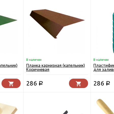
В наличии
В наличии
апельник)
Планка карнизная (капельник)
Пластифи
Коричневая
для залив
полов 1 л
286
286
Р
Р