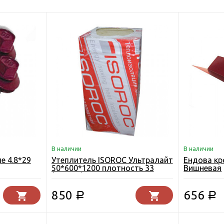
В наличии
В наличии
е 4.8*29
Утеплитель ISOROC Ультралайт
Ендова кр
50*600*1200 плотность 33
Вишневая
(5.76 м2)
850
656
Р
Р