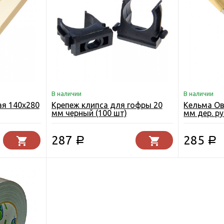
В наличии
В наличии
ая 140х280
Крепеж клипса для гофры 20
Кельма Ов
мм черный (100 шт)
мм дер. р
287
285
Р
Р