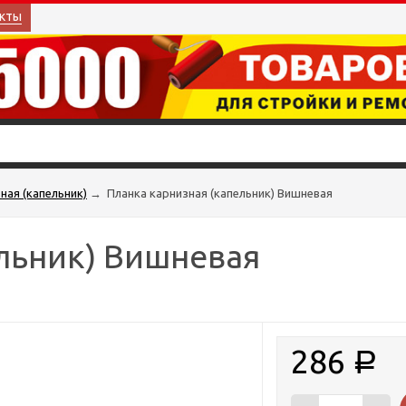
кты
ная (капельник)
→
Планка карнизная (капельник) Вишневая
льник) Вишневая
286
Р