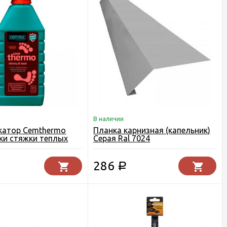
В наличии
катор Cemthermo
Планка карнизная (капельник)
ки стяжки теплых
Серая Ral 7024
. CEMMIX
286
Р