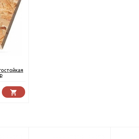
гостойкая
р
ск 9 мм.