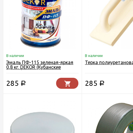
В наличии
В наличии
Эмаль ПФ-115 зеленая-яркая
Терка полиуретанов
0,8 кг. DEKOR (Кубанские
краски)
285
285
Р
Р