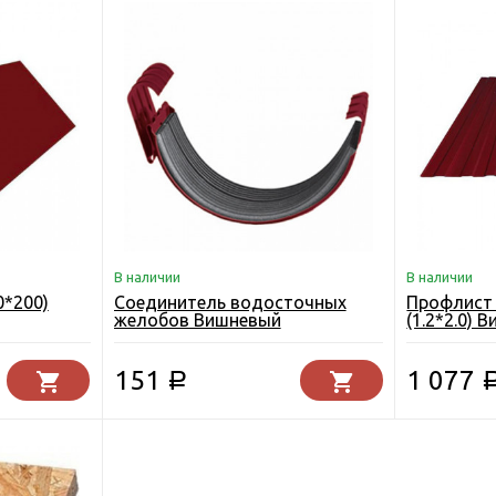
В наличии
В наличии
0*200)
Соединитель водосточных
Профлист 
желобов Вишневый
(1.2*2.0)
СЕЗОНА
151
1 077
Р