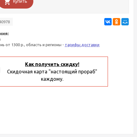
Купить
40978
ния:
я
ань от 1300 р., область и регионы -
тарифы доставки
Как получить скидку!
Скидочная карта "настоящий прораб"
каждому.