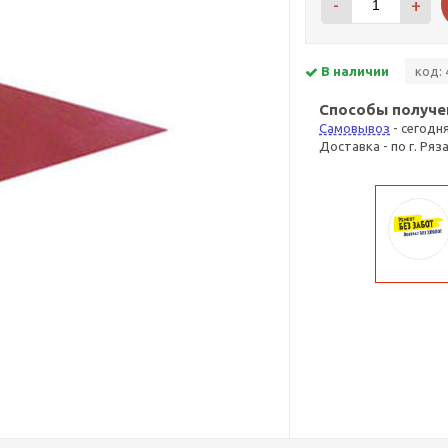
-
+
В наличии
код: 
Способы получе
Самовывоз
- сегодн
Доставка - по г. Ряз