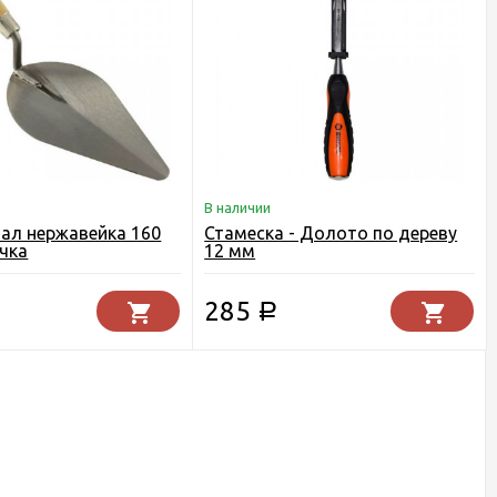
В наличии
ал нержавейка 160
Стамеска - Долото по дереву
учка
12 мм
285
Р