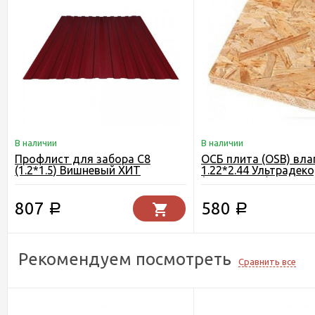
В наличии
В наличии
Профлист для забора С8
ОСБ плита (OSB) вла
(1.2*1.5) Вишневый ХИТ
1.22*2.44 Ультрадеко
СЕЗОНА
(Кроношпан) Егорьев
807
580
Р
Р
Рекомендуем посмотреть
Сравнить все