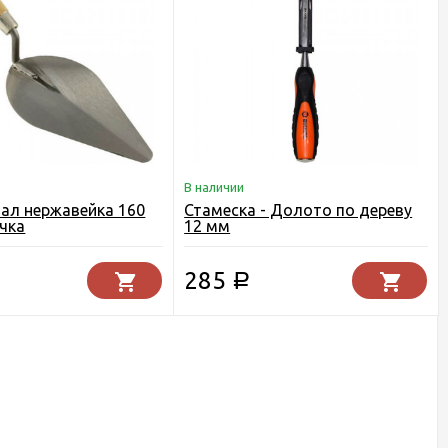
В наличии
ал нержавейка 160
Стамеска - Долото по дереву
учка
12 мм
285
Р