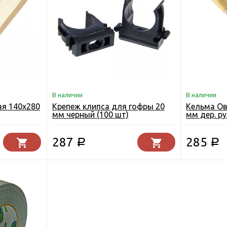
В наличии
В наличии
ая 140х280
Крепеж клипса для гофры 20
Кельма Ов
мм черный (100 шт)
мм дер. р
287
285
Р
Р