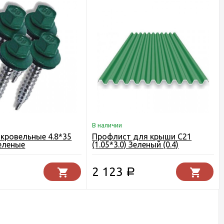
В наличии
кровельные 4.8*35
Профлист для крыши С21
Зеленые
(1.05*3.0) Зеленый (0.4)
2 123
Р