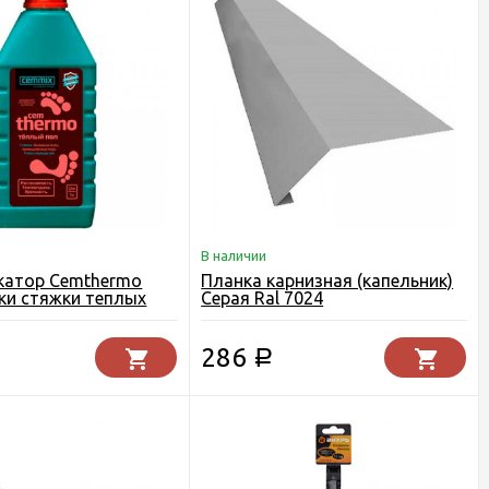
В наличии
катор Cemthermo
Планка карнизная (капельник)
ки стяжки теплых
Серая Ral 7024
. CEMMIX
286
Р