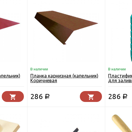
В наличии
В наличии
апельник)
Планка карнизная (капельник)
Пластифи
Коричневая
для залив
полов 1 л
286
286
Р
Р