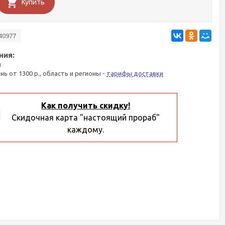
Купить
40977
ния:
я
ань от 1300 р., область и регионы -
тарифы доставки
Как получить скидку!
Скидочная карта "настоящий прораб"
каждому.