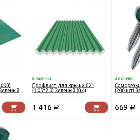
В наличии
В наличии
2000)
Профлист для крыши С21
Саморезы 
 Зеленый
(1.05*2.0) Зеленый (0.4)
(200 шт) 
1 416
669
Р
Р