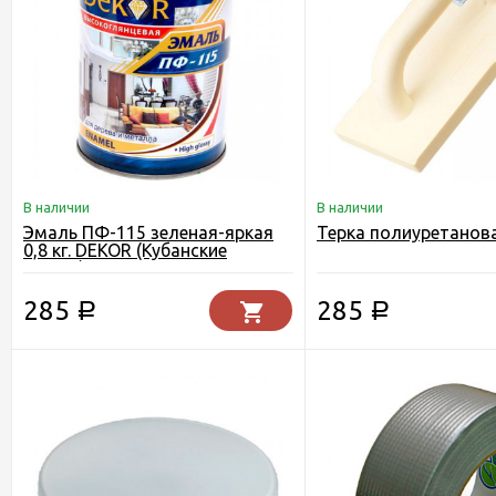
В наличии
В наличии
Эмаль ПФ-115 зеленая-яркая
Терка полиуретанов
0,8 кг. DEKOR (Кубанские
краски)
285
285
Р
Р