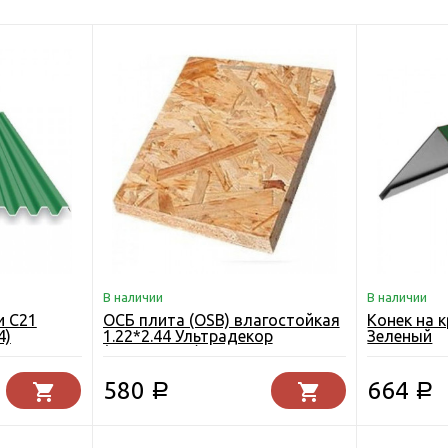
В наличии
В наличии
и С21
ОСБ плита (OSB) влагостойкая
Конек на 
4)
1.22*2.44 Ультрадекор
Зеленый
(Кроношпан) Егорьевск 9 мм.
580
664
Р
Р