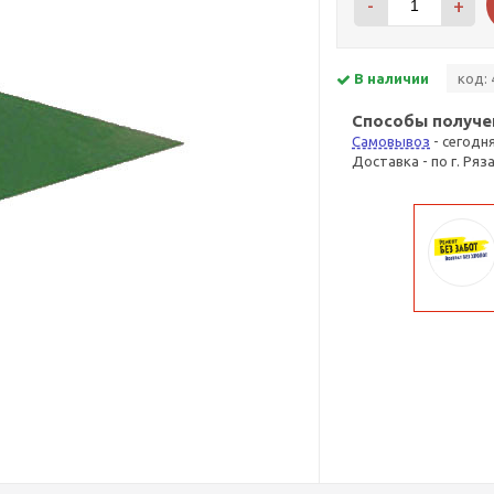
-
+
В наличии
код: 
Способы получе
Самовывоз
- сегодн
Доставка - по г. Ряз