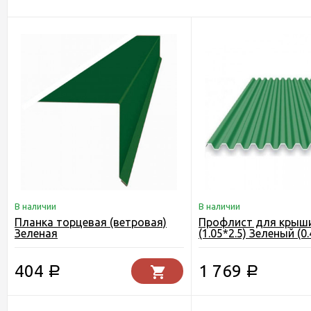
В наличии
В наличии
Планка торцевая (ветровая)
Профлист для крыш
Зеленая
(1.05*2.5) Зеленый (0.
404
1 769
Р
Р