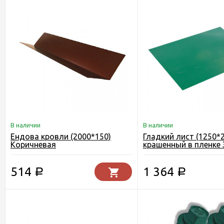
В наличии
В наличии
Ендова кровли (2000*150)
Гладкий лист (1250*
Коричневая
крашенный в пленке
514
1 364
Р
Р