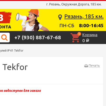
г. Рязань, Окружная Дорога, 185 км.
Рязань, 185 км.
ПН-СБ
8:00-16:45
0
Корзина
+7 (930) 887-67-68
0
Р
лей IP41 Tekfor
 Tekfor
Печать
о недоступен для заказа