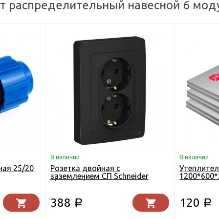
 распределительный навесной 6 модул
В наличии
В наличии
ая 25/20
Розетка двойная с
Утеплител
заземлением СП Schneider
1200*600*
Electric Blanca антрацит
388
120
Р
Р