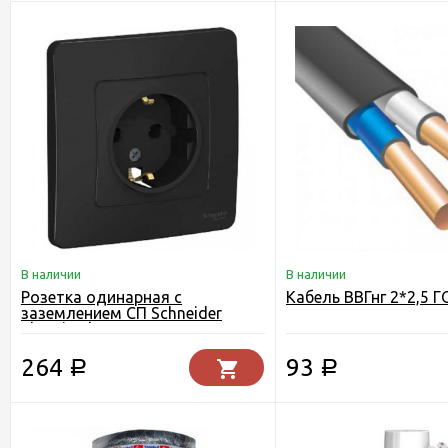
В наличии
В наличии
Розетка одинарная с
Кабель ВВГнг 2*2,5 
заземлением СП Schneider
Electric Blanca антрацит
264
93
Р
Р