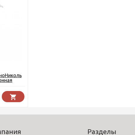
ноНиколь
онная
мпания
Разделы