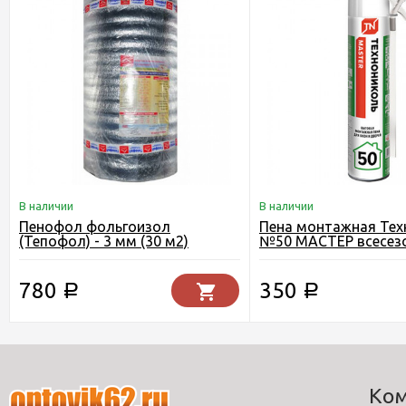
В наличии
В наличии
Пенофол фольгоизол
Пена монтажная Тех
(Тепофол) - 3 мм (30 м2)
№50 МАСТЕР всесез
780
350
Р
Р
Ко