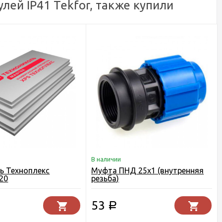
ей IP41 Tekfor, также купили
В наличии
ь Техноплекс
Муфта ПНД 25х1 (внутренняя
20
резьба)
53
Р