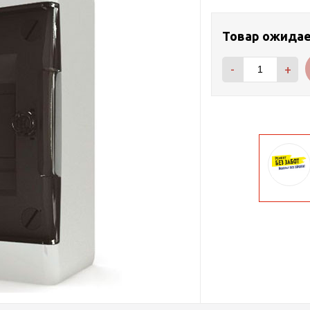
Товар ожида
-
+