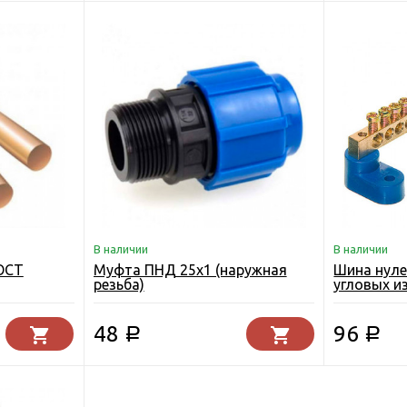
В наличии
В наличии
ГОСТ
Муфта ПНД 25х1 (наружная
Шина нуле
резьба)
угловых и
48
96
Р
Р