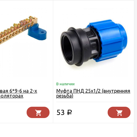
В наличии
вая 6*9-6 на 2-х
Муфта ПНД 25х1/2 (внутренняя
золяторах
резьба)
53
Р