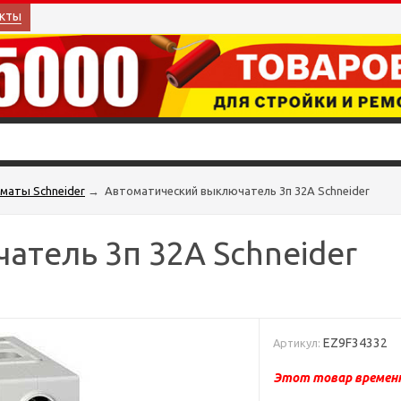
кты
маты Schneider
→
Автоматический выключатель 3п 32А Schneider
тель 3п 32А Schneider
EZ9F34332
Артикул:
Этот товар временн