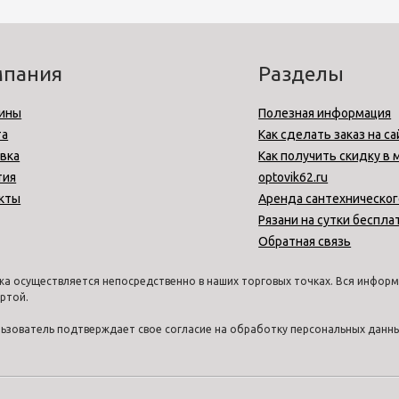
мпания
Разделы
ины
Полезная информация
та
Как сделать заказ на са
вка
Как получить скидку в 
тия
optovik62.ru
кты
Аренда сантехническог
Рязани на сутки беспла
Обратная связь
а осуществляется непосредственно в наших торговых точках. Вся информа
ртой.
ользователь подтверждает свое согласие на обработку персональных дан