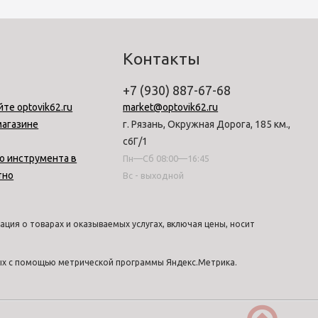
Контакты
+7 (930) 887-67-68
йте optovik62.ru
market@optovik62.ru
магазине
г. Рязань, Окружная Дорога, 185 км.,
с6Г/1
о инструмента в
Пн—Сб 08:00—16:45
тно
Вс - выходной
ция о товарах и оказываемых услугах, включая цены, носит
ных с помощью метрической программы Яндекс.Метрика.