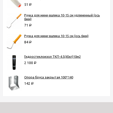
51
Р
Ручка для мини-валика 10-15 см удлиненный (ось
6мм)
71
Р
Ручка для мини-валика 10-15 см (ось 6мм)
84
Р
Гидростеклоизол ТКП-4.5(45кг)10м2
2 100
Р
Опора бруса закрытая 100*140
142
Р