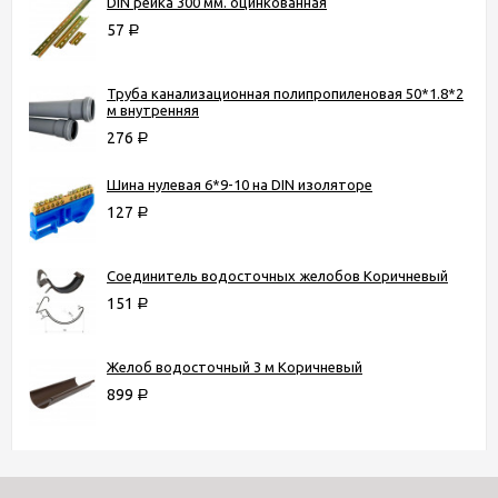
DIN рейка 300 мм. оцинкованная
57
Р
Труба канализационная полипропиленовая 50*1.8*2
м внутренняя
276
Р
Шина нулевая 6*9-10 на DIN изоляторе
127
Р
Соединитель водосточных желобов Коричневый
151
Р
Желоб водосточный 3 м Коричневый
899
Р